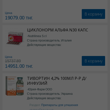
В корзину
Цена
19079.00
тнг.
ЦИКЛОНОРМ АЛЬФА N30 КАПС
-Nutrilinea S.r.l
Страна производитель: Италия
Действующие вещества:
*БАД
Цена
В корзину
15737.89
14951.00
тнг.
ТИВОРТИН 4,2% 100МЛ Р-Р Д/
ИНФУЗИЙ
-Юрия-Фарм ООО
Страна производитель: Украина
Действующие вещества:
Аргинин
Раздел:
Препараты для улчшения
кровообращения