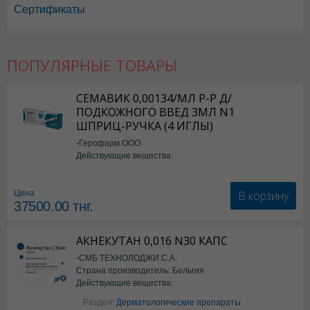
Сертификаты
ПОПУЛЯРНЫЕ ТОВАРЫ
СЕМАВИК 0,00134/МЛ Р-Р Д/
ПОДКОЖНОГО ВВЕД 3МЛ N1
ШПРИЦ-РУЧКА (4 ИГЛЫ)
-Герофарм ООО
Действующие вещества:
Семаглутид
В корзину
Цена
37500.00
тнг.
АКНЕКУТАН 0,016 N30 КАПС
-СМБ ТЕХНОЛОДЖИ С.А.
Страна производитель: Бельгия
Действующие вещества:
Изотретиноин
Раздел:
Дерматологические препараты