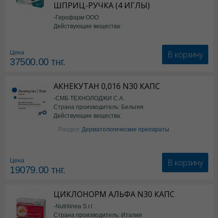
ШПРИЦ-РУЧКА (4 ИГЛЫ)
-Герофарм ООО
Действующие вещества:
Семаглутид
В корзину
Цена
37500.00
тнг.
АКНЕКУТАН 0,016 N30 КАПС
-СМБ ТЕХНОЛОДЖИ С.А.
Страна производитель: Бельгия
Действующие вещества:
Изотретиноин
Раздел:
Дерматологические препараты
В корзину
Цена
19079.00
тнг.
ЦИКЛОНОРМ АЛЬФА N30 КАПС
-Nutrilinea S.r.l
Страна производитель: Италия