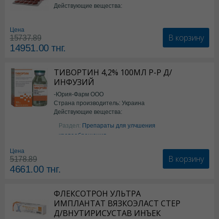
Действующие вещества:
*БАД
Цена
В корзину
15737.89
14951.00
тнг.
ТИВОРТИН 4,2% 100МЛ Р-Р Д/
ИНФУЗИЙ
-Юрия-Фарм ООО
Страна производитель: Украина
Действующие вещества:
Аргинин
Раздел:
Препараты для улчшения
кровообращения
Цена
В корзину
5178.89
4661.00
тнг.
ФЛЕКСОТРОН УЛЬТРА
ИМПЛАНТАТ ВЯЗКОЭЛАСТ СТЕР
Д/ВНУТИРИСУСТАВ ИНЪЕК