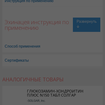
Инструкция по применению
Эхинацея инструкция по
применению
Способ применения
Сертификаты
Эхинацея в Астане
,
Эхинацея в Уральске
,
Эхинацея в Актау
,
Эхинаце
Эхинацея в Караганде
АНАЛОГИЧНЫЕ ТОВАРЫ
ГЛЮКОЗАМИН-ХОНДРОИТИН
ПЛЮС N150 ТАБЛ СОЛГАР
-SOLGAR, Inc.