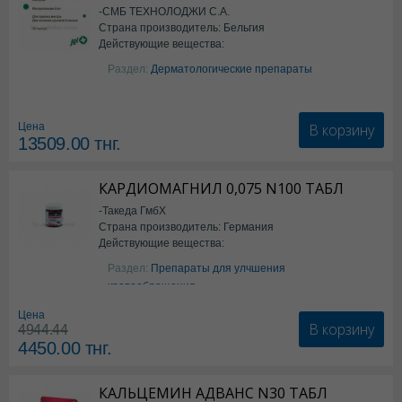
-СМБ ТЕХНОЛОДЖИ С.А.
Страна производитель: Бельгия
Действующие вещества:
Изотретиноин
Раздел:
Дерматологические препараты
В корзину
Цена
13509.00
тнг.
КАРДИОМАГНИЛ 0,075 N100 ТАБЛ
-Такеда ГмбХ
Страна производитель: Германия
Действующие вещества:
ацетилсалициловая кислота
Раздел:
Препараты для улчшения
кровообращения
Цена
В корзину
4944.44
4450.00
тнг.
КАЛЬЦЕМИН АДВАНС N30 ТАБЛ