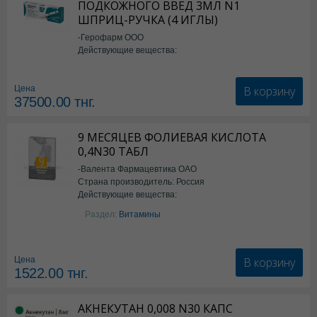
ПОДКОЖНОГО ВВЕД 3МЛ N1
ШПРИЦ-РУЧКА (4 ИГЛЫ)
-Герофарм ООО
Действующие вещества:
Семаглутид
В корзину
Цена
37500.00
тнг.
9 МЕСЯЦЕВ ФОЛИЕВАЯ КИСЛОТА
0,4N30 ТАБЛ
-Валента Фармацевтика ОАО
Страна производитель: Россия
Действующие вещества:
фолиевая кислота
Раздел:
Витамины
В корзину
Цена
1522.00
тнг.
АКНЕКУТАН 0,008 N30 КАПС