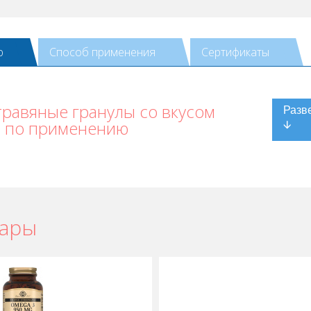
ю
Способ применения
Сертификаты
травяные гранулы со вкусом
я по применению
вары