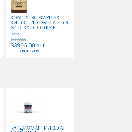
КОМПЛЕКС ЖИРНЫХ
КОМПЛЕКС ОСНОВН
КИСЛОТ 1,3 ОМЕГА 3-6-9
АМИНОКИСЛОТ N90
N120 КАПС СОЛГАР
КАПС СОЛГАР
Цена
37673.33
Цена
33906.00
тнг.
25662.00
тнг.
В КОРЗИНУ
В КОРЗИНУ
КАРДИОМАГНИЛ 0,075
КАЛЬЦЕМИН АДВАН