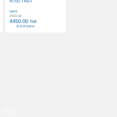
N100 ТАБЛ
N30 ТАБЛ
Цена
Цена
4944.44
3568.42
4450.00
тнг.
3390.00
тнг.
В КОРЗИНУ
В КОРЗИНУ
КӨМЕК