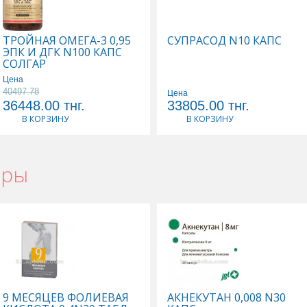
ТРОЙНАЯ ОМЕГА-3 0,95
СУПРАСОД N10 КАПС
ЭПК И ДГК N100 КАПС
СОЛГАР
Цена
40497.78
Цена
36448.00
тнг.
33805.00
тнг.
В КОРЗИНУ
В КОРЗИНУ
ары
9 МЕСЯЦЕВ ФОЛИЕВАЯ
АКНЕКУТАН 0,008 N30