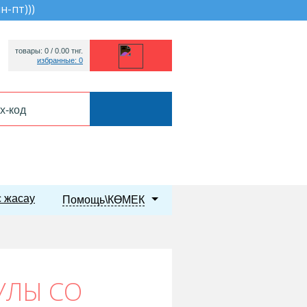
пн-пт))
)
товары: 0 /
0.00
тнг.
избранные: 0
 жасау
Помощь\КӨМЕК
УЛЫ СО