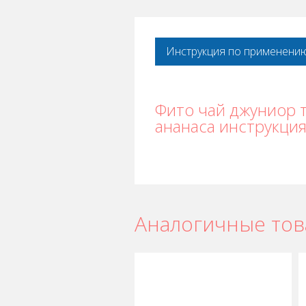
Инструкция по применени
Фито чай джуниор 
ананаса инструкци
Аналогичные то