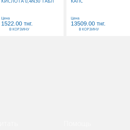
КИСЛОТА 0,4N30 ТАБЛ
КАПС
Цена
Цена
1522.00
тнг.
13509.00
тнг.
В КОРЗИНУ
В КОРЗИНУ
итать
Помощь