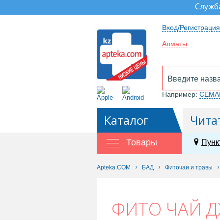
Служб
Вход/Регистрация
Алматы
Например:
СЕМА
Каталог
Чита
Товары
Пунк
Apteka.COM
БАД
Фиточаи и травы
ФИТО ЧАЙ Д