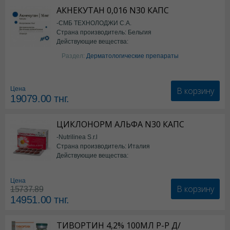
АКНЕКУТАН 0,016 N30 КАПС
-СМБ ТЕХНОЛОДЖИ С.А.
Страна производитель: Бельгия
Действующие вещества:
Изотретиноин
Раздел:
Дерматологические препараты
В корзину
Цена
19079.00
тнг.
ЦИКЛОНОРМ АЛЬФА N30 КАПС
-Nutrilinea S.r.l
Страна производитель: Италия
Действующие вещества:
*БАД
Цена
В корзину
15737.89
14951.00
тнг.
ТИВОРТИН 4,2% 100МЛ Р-Р Д/