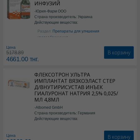
ИНФУЗИЙ
-Юрия-Фарм ООО
Страна производитель: Украина
Действующие вещества:
Аргинин
Раздел:
Препараты для улчшения
кровообращения
Цена
В корзину
5178.89
4661.00
тнг.
ФЛЕКСОТРОН УЛЬТРА
ИМПЛАНТАТ ВЯЗКОЭЛАСТ СТЕР
Д/ВНУТИРИСУСТАВ ИНЪЕК
ГИАЛУРОНАТ НАТРИЯ 2,5% 0,025/
МЛ 4,8МЛ
-Albomed GmbH
Страна производитель: Германия
Действующие вещества:
*мед.изделия
В корзину
Цена