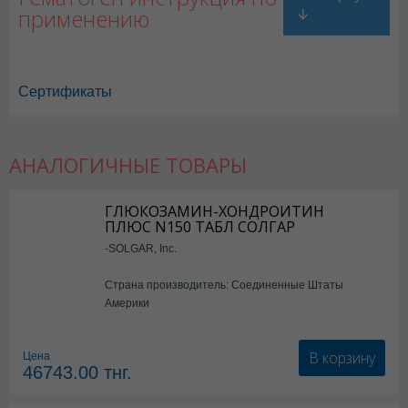
применению
Сертификаты
АНАЛОГИЧНЫЕ ТОВАРЫ
Гематоген в Астане
,
Гематоген в Уральске
,
Гематоген в Актау
,
Гемато
Гематоген в Шымкенте
,
Гематоген в Караганде
ГЛЮКОЗАМИН-ХОНДРОИТИН
ПЛЮС N150 ТАБЛ СОЛГАР
-SOLGAR, Inc.
Страна производитель: Соединенные Штаты
Америки
В корзину
Цена
46743.00
тнг.