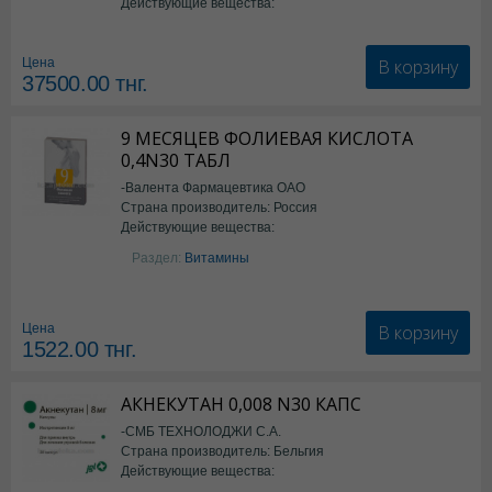
Действующие вещества:
Семаглутид
В корзину
Цена
37500.00
тнг.
9 МЕСЯЦЕВ ФОЛИЕВАЯ КИСЛОТА
0,4N30 ТАБЛ
-Валента Фармацевтика ОАО
Страна производитель: Россия
Действующие вещества:
фолиевая кислота
Раздел:
Витамины
В корзину
Цена
1522.00
тнг.
АКНЕКУТАН 0,008 N30 КАПС
-СМБ ТЕХНОЛОДЖИ С.А.
Страна производитель: Бельгия
Действующие вещества: