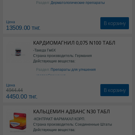
Изотретиноин
Раздел:
Дерматологические препараты
В корзину
Цена
13509.00
тнг.
КАРДИОМАГНИЛ 0,075 N100 ТАБЛ
-Такеда ГмбХ
Страна производитель: Германия
Действующие вещества:
ацетилсалициловая кислота
Раздел:
Препараты для улчшения
кровообращения
Цена
В корзину
4944.44
4450.00
тнг.
КАЛЬЦЕМИН АДВАНС N30 ТАБЛ
-КОНТРАКТ ФАРМАКАЛ КОРП.
Страна производитель: Соединенные Штаты
Действующие вещества:
Америки