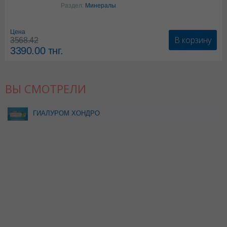
Колекальциферол+Кальция
Раздел:
Минералы
карбонат
Цена
В корзину
3568.42
3390.00
тнг.
ВЫ СМОТРЕЛИ
ГИАЛУРОМ ХОНДРО
0,06/3МЛ И 0,09/3МЛ Р-Р
В/СУСТ N1