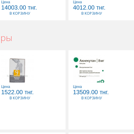
Цена
Цена
14003.00
тнг.
4012.00
тнг.
В КОРЗИНУ
В КОРЗИНУ
ары
Цена
Цена
9 МЕСЯЦЕВ ФОЛИЕВАЯ
АКНЕКУТАН 0,008 N30
1522.00
тнг.
13509.00
тнг.
КИСЛОТА 0,4N30 ТАБЛ
КАПС
В КОРЗИНУ
В КОРЗИНУ