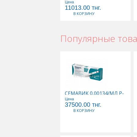
Цена
11013.00
тнг.
В КОРЗИНУ
Популярные тов
СЕМАВИК 0,00134/МЛ Р-
Р Д/ПОДКОЖНОГО ВВЕД
Цена
3МЛ N1 ШПРИЦ-РУЧКА
37500.00
тнг.
(4 ИГЛЫ)
В КОРЗИНУ