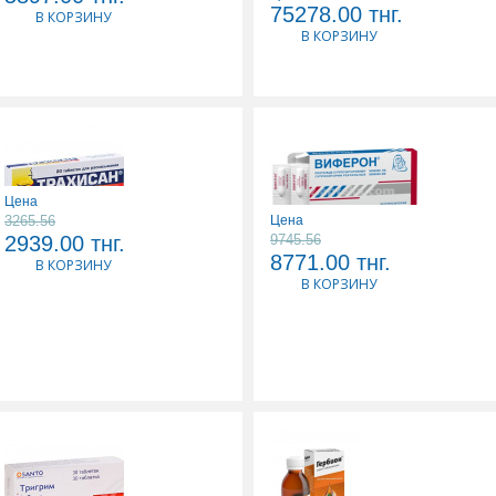
РТА N10
ВНУТИРИСУСТАВ
75278.00
тнг.
В КОРЗИНУ
ИНЪЕК 0,06/3,0МЛ
В КОРЗИНУ
Цена
3265.56
Цена
2939.00
тнг.
9745.56
ТРАХИСАН N20 ТАБЛ
ВИФЕРОН 3000000 МЕ
8771.00
тнг.
В КОРЗИНУ
N10 СУПП РЕК
В КОРЗИНУ