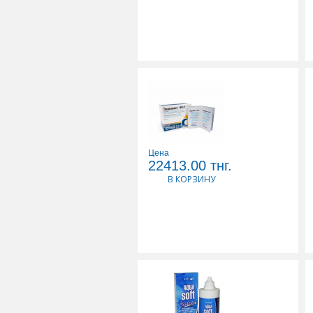
Цена
ЭУДИАМЕТ 40:1 N30
22413.00
тнг.
САШЕ
В КОРЗИНУ