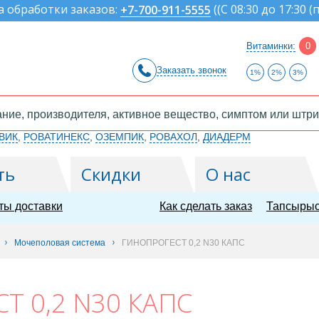
а обработки заказов:
(
(С 08:30 до 17:30 (
+7-700-911-5555
Витаминки:
0
Заказать звонок
1%
2%
3%
ВИК
,
РОВАТИНЕКС
,
ОЗЕМПИК
,
РОВАХОЛ
,
ДИАДЕРМ
ть
Скидки
О нас
ты доставки
Как сделать заказ
Тапсырыс
Мочеполовая система
ГИНОПРОГЕСТ 0,2 N30 КАПС
Т 0,2 N30 КАПС