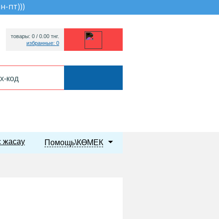
пн-пт))
)
товары: 0 /
0.00
тнг.
избранные: 0
 жасау
Помощь\КӨМЕК