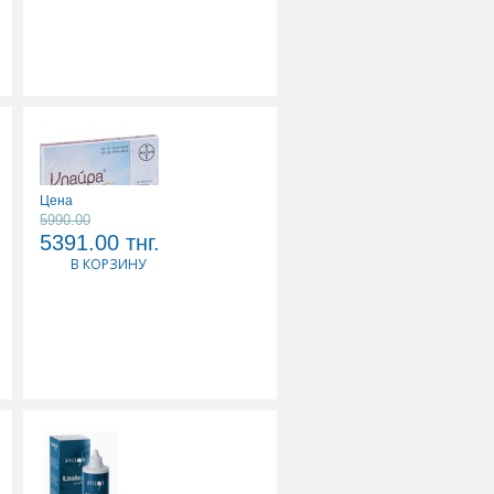
Цена
5990.00
5391.00
тнг.
КЛАЙРА N28 ТАБЛ П/О
В КОРЗИНУ