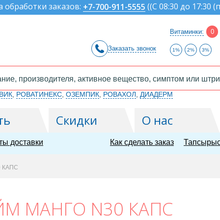
а обработки заказов:
(
(С 08:30 до 17:30 (
+7-700-911-5555
Витаминки:
0
Заказать звонок
1%
2%
3%
ВИК
,
РОВАТИНЕКС
,
ОЗЕМПИК
,
РОВАХОЛ
,
ДИАДЕРМ
ть
Скидки
О нас
ты доставки
Как сделать заказ
Тапсырыс
 КАПС
М МАНГО N30 КАПС