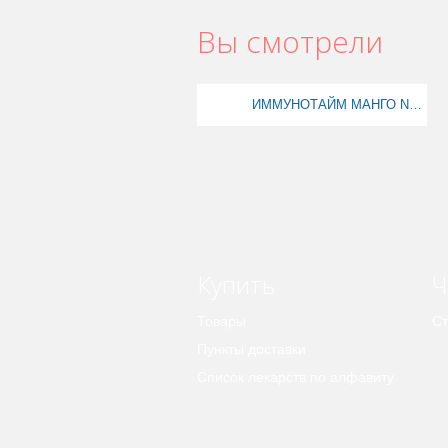
Вы смотрели
ИММУНОТАЙМ МАНГО N30 КАПС
Купить
Ч
Товары
Ст
Пункты доставки
Список лекарств по алфавиту