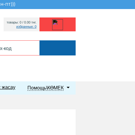
пн-пт))
)
товары: 0 /
0.00
тнг.
избранные: 0
 жасау
Помощь\КӨМЕК