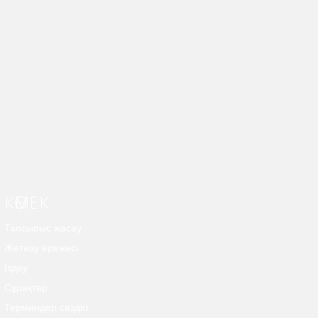
КӨМЕК
Тапсырыс жасау
Жеткізу ережесі
Іздеу
Сұрақтар
Терминдер сөздігі