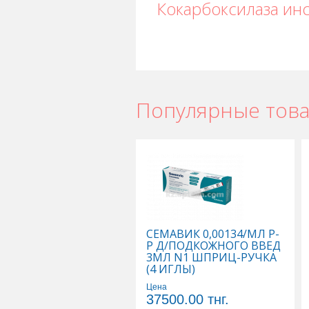
Кокарбоксилаза ин
Популярные тов
Кокарбоксилаза в Астане
,
Кокарбок
Кокарбоксилаза в Усть-Каменогорск
СЕМАВИК 0,00134/МЛ Р-
Р Д/ПОДКОЖНОГО ВВЕД
3МЛ N1 ШПРИЦ-РУЧКА
(4 ИГЛЫ)
Цена
37500.00
тнг.