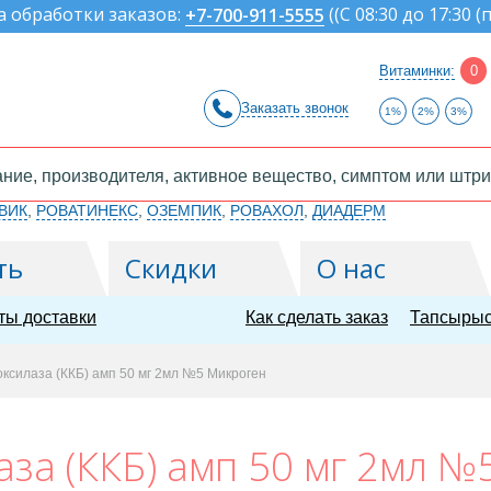
а обработки заказов:
(
(С 08:30 до 17:30 (
+7-700-911-5555
Витаминки:
0
Заказать звонок
1%
2%
3%
ВИК
,
РОВАТИНЕКС
,
ОЗЕМПИК
,
РОВАХОЛ
,
ДИАДЕРМ
ть
Скидки
О нас
ты доставки
Как сделать заказ
Тапсырыс
ксилаза (ККБ) амп 50 мг 2мл №5 Микроген
аза (ККБ) амп 50 мг 2мл №