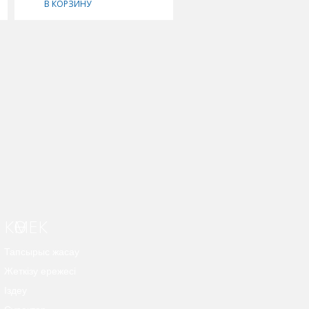
В КОРЗИНУ
В КОРЗИНУ
КӨМЕК
Тапсырыс жасау
Жеткізу ережесі
Іздеу