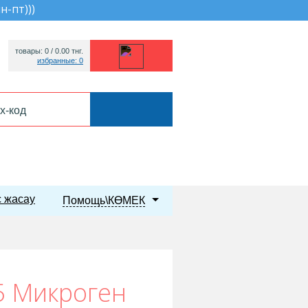
пн-пт))
)
товары: 0 /
0.00
тнг.
избранные: 0
 жасау
Помощь\КӨМЕК
5 Микроген