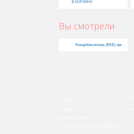
В КОРЗИНУ
Вы смотрели
Кокарбоксилаза (ККБ) амп 50 мг 2мл №5 Микроген
Купить
Ч
Товары
Ст
Пункты доставки
Список лекарств по алфавиту