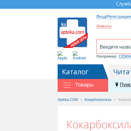
Служб
Вход/Регистрация
Алматы
Например:
СЕМА
Каталог
Чита
Товары
Пунк
Apteka.COM
Кокарбоксилаза
Кокарбо
Кокарбоксил