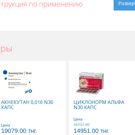
струкция по применению
ары
силаза в Уральске
,
Кокарбоксилаза в Актау
,
е
,
Кокарбоксилаза в Шымкенте
,
Кокарбоксилаза в Караганде
АКНЕКУТАН 0,016 N30
ЦИКЛОНОРМ АЛЬФА
КАПС
N30 КАПС
Цена
15737.89
Цена
19079.00
тнг.
14951.00
тнг.