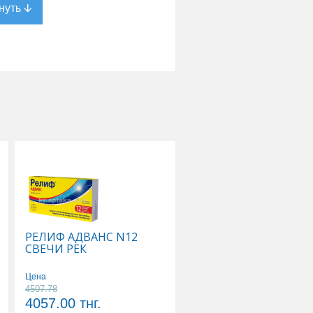
РЕЛИФ АДВАНС N12
ТИВОРТИН 4,2% 100
СВЕЧИ РЕК
Р-Р Д/ИНФУЗИЙ
Цена
Цена
4507.78
5178.89
4057.00
тнг.
4661.00
тнг.