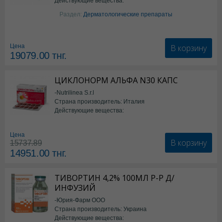
Действующие вещества:
Изотретиноин
Раздел:
Дерматологические препараты
В корзину
Цена
19079.00
тнг.
ЦИКЛОНОРМ АЛЬФА N30 КАПС
-Nutrilinea S.r.l
Страна производитель: Италия
Действующие вещества:
*БАД
Цена
В корзину
15737.89
14951.00
тнг.
ТИВОРТИН 4,2% 100МЛ Р-Р Д/
ИНФУЗИЙ
-Юрия-Фарм ООО
Страна производитель: Украина
Действующие вещества: