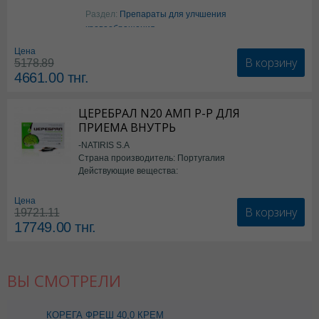
Аргинин
Раздел:
Препараты для улчшения
кровообращения
Цена
В корзину
5178.89
4661.00
тнг.
ЦЕРЕБРАЛ N20 АМП Р-Р ДЛЯ
ПРИЕМА ВНУТРЬ
-NATIRIS S.A
Страна производитель: Португалия
Действующие вещества:
*БАД
Цена
В корзину
19721.11
17749.00
тнг.
ВЫ СМОТРЕЛИ
КОРЕГА ФРЕШ 40,0 КРЕМ