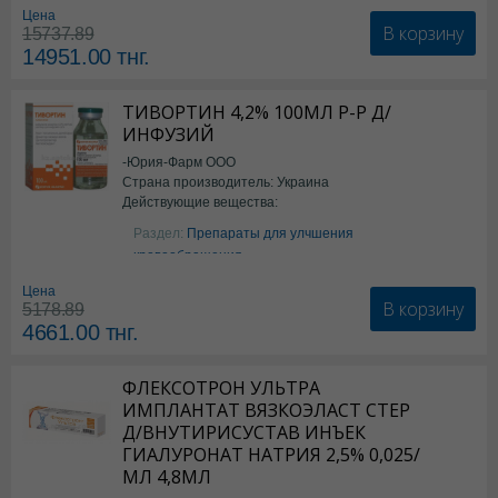
Цена
В корзину
15737.89
14951.00
тнг.
ТИВОРТИН 4,2% 100МЛ Р-Р Д/
ИНФУЗИЙ
-Юрия-Фарм ООО
Страна производитель: Украина
Действующие вещества:
Аргинин
Раздел:
Препараты для улчшения
кровообращения
Цена
В корзину
5178.89
4661.00
тнг.
ФЛЕКСОТРОН УЛЬТРА
ИМПЛАНТАТ ВЯЗКОЭЛАСТ СТЕР
Д/ВНУТИРИСУСТАВ ИНЪЕК
ГИАЛУРОНАТ НАТРИЯ 2,5% 0,025/
МЛ 4,8МЛ