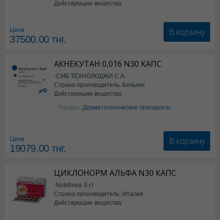
Действующие вещества:
Семаглутид
В корзину
Цена
37500.00
тнг.
АКНЕКУТАН 0,016 N30 КАПС
-СМБ ТЕХНОЛОДЖИ С.А.
Страна производитель: Бельгия
Действующие вещества:
Изотретиноин
Раздел:
Дерматологические препараты
В корзину
Цена
19079.00
тнг.
ЦИКЛОНОРМ АЛЬФА N30 КАПС
-Nutrilinea S.r.l
Страна производитель: Италия
Действующие вещества:
*БАД