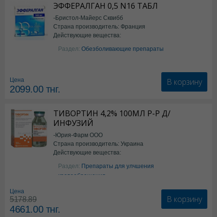
ЭФФЕРАЛГАН 0,5 N16 ТАБЛ
-Бристол-Майерс Сквибб
Страна производитель: Франция
Действующие вещества:
Парацетамол
Раздел:
Обезболивающие препараты
В корзину
Цена
2099.00
тнг.
ТИВОРТИН 4,2% 100МЛ Р-Р Д/
ИНФУЗИЙ
-Юрия-Фарм ООО
Страна производитель: Украина
Действующие вещества:
Аргинин
Раздел:
Препараты для улчшения
кровообращения
Цена
В корзину
5178.89
4661.00
тнг.