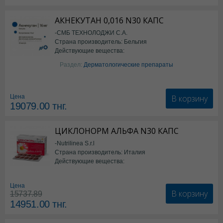
АКНЕКУТАН 0,016 N30 КАПС
-СМБ ТЕХНОЛОДЖИ С.А.
Страна производитель: Бельгия
Действующие вещества:
Изотретиноин
Раздел:
Дерматологические препараты
В корзину
Цена
19079.00
тнг.
ЦИКЛОНОРМ АЛЬФА N30 КАПС
-Nutrilinea S.r.l
Страна производитель: Италия
Действующие вещества:
*БАД
Цена
В корзину
15737.89
14951.00
тнг.