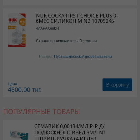
NUK СОСКА FIRST CHOICE PLUS 0-
6МЕС СИЛИКОН M N2 10709245
-MAPA GmbH
Страна производитель: Германия
Раздел:
Пустышки/соски/прорезыватели
В корзину
Цена
4600.00
тнг.
ПОПУЛЯРНЫЕ ТОВАРЫ
СЕМАВИК 0,00134/МЛ Р-Р Д/
ПОДКОЖНОГО ВВЕД 3МЛ N1
ШПРИЦ-РУЧКА (4 ИГЛЫ)