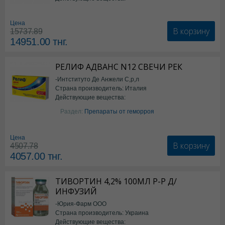
*БАД
Цена
В корзину
15737.89
14951.00
тнг.
РЕЛИФ АДВАНС N12 СВЕЧИ РЕК
-Интституто Де Анжели С,р,л
Страна производитель: Италия
Действующие вещества:
Бензокаин
Раздел:
Препараты от геморроя
Цена
В корзину
4507.78
4057.00
тнг.
ТИВОРТИН 4,2% 100МЛ Р-Р Д/
ИНФУЗИЙ
-Юрия-Фарм ООО
Страна производитель: Украина
Действующие вещества: