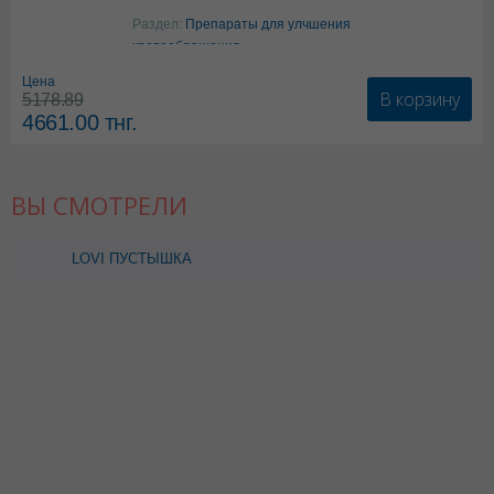
Аргинин
Раздел:
Препараты для улчшения
кровообращения
Цена
В корзину
5178.89
4661.00
тнг.
ВЫ СМОТРЕЛИ
LOVI ПУСТЫШКА
ДИНАМИЧЕСКАЯ
СИЛИКОН 6-18 М Д/
ДЕВОЧКИ 22/811