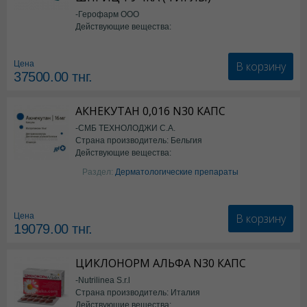
-Герофарм ООО
Действующие вещества:
Семаглутид
В корзину
Цена
37500.00
тнг.
АКНЕКУТАН 0,016 N30 КАПС
-СМБ ТЕХНОЛОДЖИ С.А.
Страна производитель: Бельгия
Действующие вещества:
Изотретиноин
Раздел:
Дерматологические препараты
В корзину
Цена
19079.00
тнг.
ЦИКЛОНОРМ АЛЬФА N30 КАПС
-Nutrilinea S.r.l
Страна производитель: Италия
Действующие вещества: