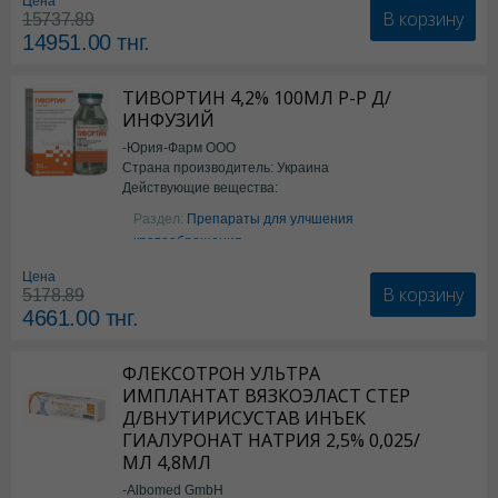
Цена
В корзину
15737.89
14951.00
тнг.
ТИВОРТИН 4,2% 100МЛ Р-Р Д/
ИНФУЗИЙ
-Юрия-Фарм ООО
Страна производитель: Украина
Действующие вещества:
Аргинин
Раздел:
Препараты для улчшения
кровообращения
Цена
В корзину
5178.89
4661.00
тнг.
ФЛЕКСОТРОН УЛЬТРА
ИМПЛАНТАТ ВЯЗКОЭЛАСТ СТЕР
Д/ВНУТИРИСУСТАВ ИНЪЕК
ГИАЛУРОНАТ НАТРИЯ 2,5% 0,025/
МЛ 4,8МЛ
-Albomed GmbH