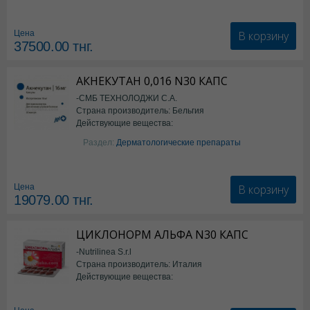
Семаглутид
В корзину
Цена
37500.00
тнг.
АКНЕКУТАН 0,016 N30 КАПС
-СМБ ТЕХНОЛОДЖИ С.А.
Страна производитель: Бельгия
Действующие вещества:
Изотретиноин
Раздел:
Дерматологические препараты
В корзину
Цена
19079.00
тнг.
ЦИКЛОНОРМ АЛЬФА N30 КАПС
-Nutrilinea S.r.l
Страна производитель: Италия
Действующие вещества:
*БАД