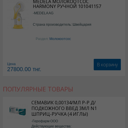
MEDELA МОЛОКООТСОС
HARMONY РУЧНОЙ 101041157
-MEDELA AG
Страна производитель: Швейцария
Раздел:
Молокоотсос
В корзину
Цена
27800.00
тнг.
ПОПУЛЯРНЫЕ ТОВАРЫ
СЕМАВИК 0,00134/МЛ Р-Р Д/
ПОДКОЖНОГО ВВЕД 3МЛ N1
ШПРИЦ-РУЧКА (4 ИГЛЫ)
-Герофарм ООО
Действующие вещества: