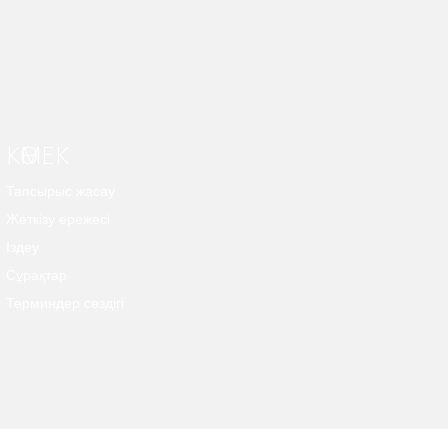
КӨМЕК
Тапсырыс жасау
Жеткізу ережесі
Іздеу
Сұрақтар
Терминдер сөздігі