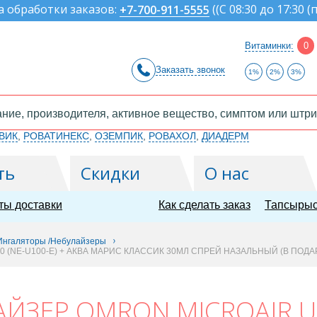
а обработки заказов:
(
(С 08:30 до 17:30 (
+7-700-911-5555
Витаминки:
0
Заказать звонок
1%
2%
3%
ВИК
,
РОВАТИНЕКС
,
ОЗЕМПИК
,
РОВАХОЛ
,
ДИАДЕРМ
ть
Скидки
О нас
ты доставки
Как сделать заказ
Тапсырыс
Ингаляторы /Небулайзеры
 (NE-U100-E) + АКВА МАРИС КЛАССИК 30МЛ СПРЕЙ НАЗАЛЬНЫЙ (В ПОДА
ЙЗЕР OMRON MICROAIR U1