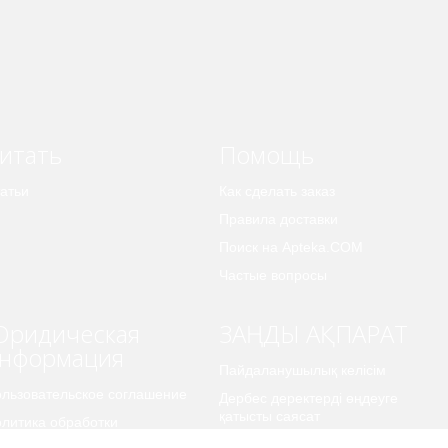
итать
Помощь
атьи
Как сделать заказ
Правила доставки
Поиск на Apteka.COM
Частые вопросы
ридическая
ЗАҢДЫ АҚПАРАТ
нформация
Пайдаланушылық келісім
льзовательское соглашение
Дербес деректерді өңдеуге
қатысты саясат
литика обработки
рсональных данных