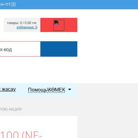
пн-пт))
)
товары: 0 /
0.00
тнг.
избранные: 0
 жасау
Помощь\КӨМЕК
РОК) АКЦИЯ
00 (NE-