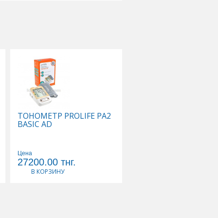
ТОНОМЕТР PROLIFE PA2
ТОНОМЕТР PROLIFE 
BASIC AD
BT АВТОМАТ С
МАНЖЕТОЙ РАЗМ 22-
42СМ+АДАПТЕР
Цена
Цена
27200.00
тнг.
25200.00
тнг.
В КОРЗИНУ
В КОРЗИНУ