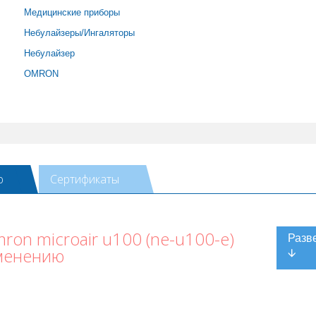
Медицинские приборы
Небулайзеры/Ингаляторы
Небулайзер
OMRON
ю
Сертификаты
on microair u100 (ne-u100-e)
менению