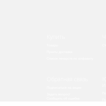
Купить
Ч
Товары
Ст
Пункты доставки
Список лекарств по алфавиту
Обратная связь
Ю
и
Подписаться на акции
По
Задать вопрос/
Сообщить об ошибке
По
пе
Предложить идею