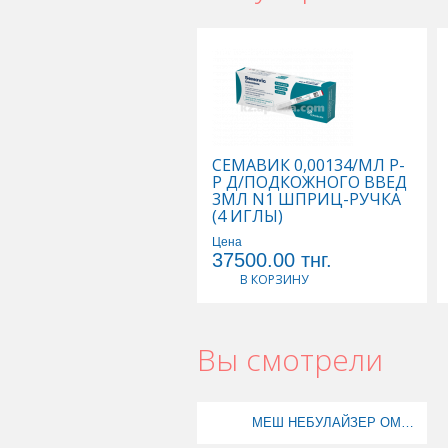
СЕМАВИК 0,00134/МЛ Р-
Р Д/ПОДКОЖНОГО ВВЕД
3МЛ N1 ШПРИЦ-РУЧКА
(4 ИГЛЫ)
Цена
37500.00
тнг.
В КОРЗИНУ
Вы смотрели
МЕШ НЕБУЛАЙЗЕР OMRON MICROAIR U100 (NE-U100-E) + АКВА МАРИС КЛАССИК 30МЛ СПРЕЙ НАЗАЛЬНЫЙ (В ПОДАРОК) АКЦИЯ