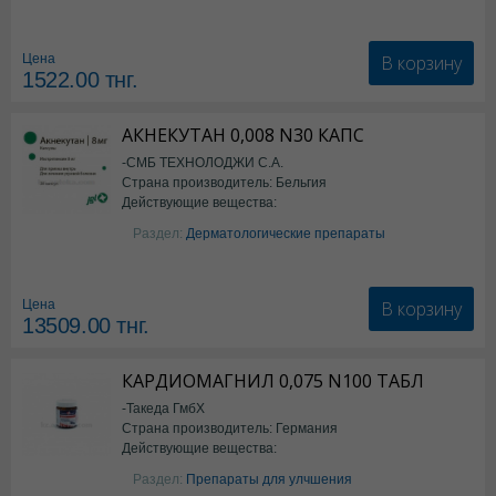
В корзину
Цена
1522.00
тнг.
АКНЕКУТАН 0,008 N30 КАПС
-СМБ ТЕХНОЛОДЖИ С.А.
Страна производитель: Бельгия
Действующие вещества:
Изотретиноин
Раздел:
Дерматологические препараты
В корзину
Цена
13509.00
тнг.
КАРДИОМАГНИЛ 0,075 N100 ТАБЛ
-Такеда ГмбХ
Страна производитель: Германия
Действующие вещества:
ацетилсалициловая кислота
Раздел:
Препараты для улчшения