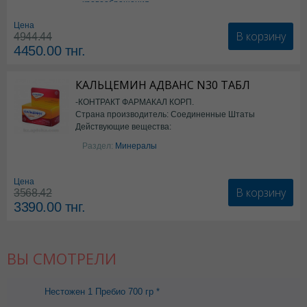
кровообращения
Цена
В корзину
4944.44
4450.00
тнг.
КАЛЬЦЕМИН АДВАНС N30 ТАБЛ
-КОНТРАКТ ФАРМАКАЛ КОРП.
Страна производитель: Соединенные Штаты
Действующие вещества:
Америки
Колекальциферол+Кальция
Раздел:
Минералы
карбонат
Цена
В корзину
3568.42
3390.00
тнг.
ВЫ СМОТРЕЛИ
Нестожен 1 Пребио 700 гр *
6