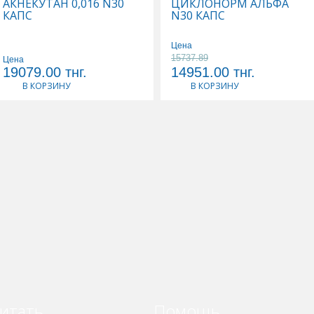
АКНЕКУТАН 0,016 N30
ЦИКЛОНОРМ АЛЬФА
КАПС
N30 КАПС
Цена
15737.89
Цена
19079.00
тнг.
14951.00
тнг.
В КОРЗИНУ
В КОРЗИНУ
итать
Помощь