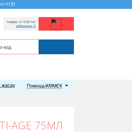
пн-пт))
)
товары: 0 /
0.00
тнг.
избранные: 0
 жасау
Помощь\КӨМЕК
TI-AGE 75МЛ