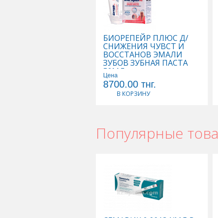
Коллаген в Астане
,
Коллаген в Ура
Коллаген в Караганде
БИОРЕПЕЙР ПЛЮС Д/
СНИЖЕНИЯ ЧУВСТ И
ВОССТАНОВ ЭМАЛИ
ЗУБОВ ЗУБНАЯ ПАСТА
50МЛ
Цена
8700.00
тнг.
В КОРЗИНУ
Популярные тов