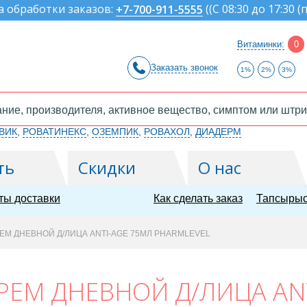
а обработки заказов:
(
(С 08:30 до 17:30 (
+7-700-911-5555
Витаминки:
0
Заказать звонок
1%
2%
3%
ВИК
,
РОВАТИНЕКС
,
ОЗЕМПИК
,
РОВАХОЛ
,
ДИАДЕРМ
ть
Скидки
О нас
ты доставки
Как сделать заказ
Тапсырыс
ЕМ ДНЕВНОЙ Д/ЛИЦА ANTI-AGE 75МЛ PHARMLEVEL
РЕМ ДНЕВНОЙ Д/ЛИЦА AN