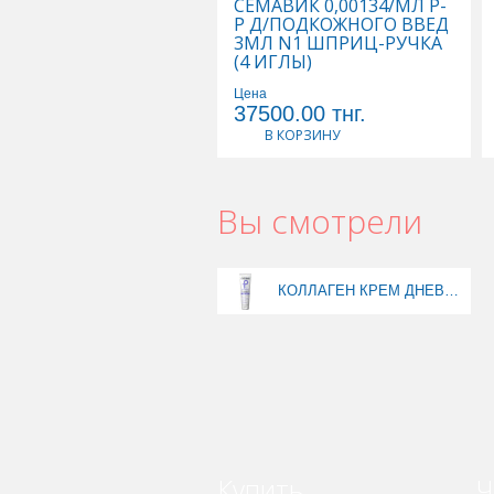
СЕМАВИК 0,00134/МЛ Р-
Р Д/ПОДКОЖНОГО ВВЕД
3МЛ N1 ШПРИЦ-РУЧКА
(4 ИГЛЫ)
Цена
37500.00
тнг.
В КОРЗИНУ
Вы смотрели
КОЛЛАГЕН КРЕМ ДНЕВНОЙ Д/ЛИЦА ANTI-AGE 75МЛ PHARMLEVEL
Купить
Ч