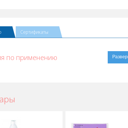
ю
Сертификаты
ия по применению
вары