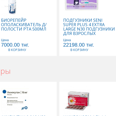
льске
,
Коллаген в Актау
,
Коллаген в Усть-Каменогорске
,
Коллаген в Шы
БИОРЕПЕЙР
ПОДГУЗНИКИ SENI
ОПОЛАСКИВАТЕЛЬ Д/
SUPER PLUS 4 EXTRA
ПОЛОСТИ РТА 500МЛ
LARGE N30 ПОДГУЗНИКИ
ДЛЯ ВЗРОСЛЫХ
Цена
Цена
7000.00
тнг.
22198.00
тнг.
В КОРЗИНУ
В КОРЗИНУ
ары