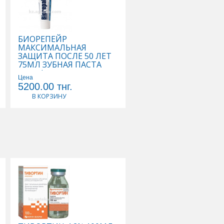
мкенте
,
БИОРЕПЕЙР
ПОДГУЗНИКИ SENI
МАКСИМАЛЬНАЯ
SUPER PLUS 3 LARGE 
ЗАЩИТА ПОСЛЕ 50 ЛЕТ
ПОДГУЗНИКИ ДЛЯ
75МЛ ЗУБНАЯ ПАСТА
ВЗРОСЛЫХ
акция!
Цена
Цена
5200.00
тнг.
21129.00
тнг.
В КОРЗИНУ
В КОРЗИНУ