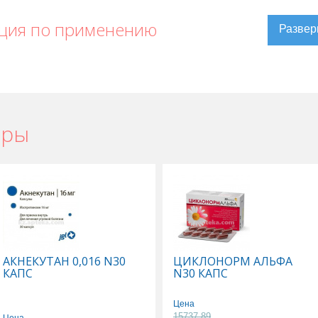
ция по применению
ары
Уральске
,
Пирацетам в Актау
,
Пирацетам в Усть-Каменогорске
,
 в Караганде
АКНЕКУТАН 0,016 N30
ЦИКЛОНОРМ АЛЬФА
КАПС
N30 КАПС
Цена
15737.89
Цена