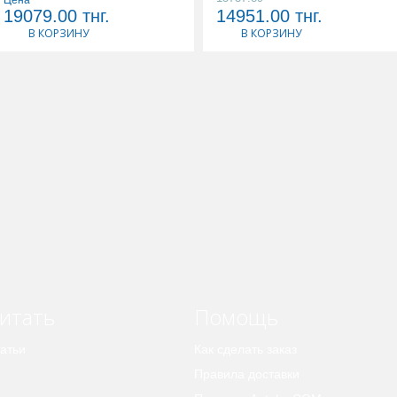
19079.00
тнг.
14951.00
тнг.
В КОРЗИНУ
В КОРЗИНУ
итать
Помощь
атьи
Как сделать заказ
Правила доставки