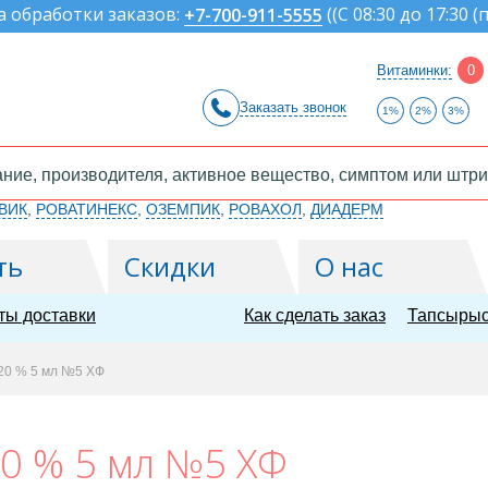
а обработки заказов:
(
(С 08:30 до 17:30 (
+7-700-911-5555
Витаминки:
0
Заказать звонок
1%
2%
3%
ВИК
,
РОВАТИНЕКС
,
ОЗЕМПИК
,
РОВАХОЛ
,
ДИАДЕРМ
ть
Скидки
О нас
ты доставки
Как сделать заказ
Тапсырыс
20 % 5 мл №5 ХФ
0 % 5 мл №5 ХФ