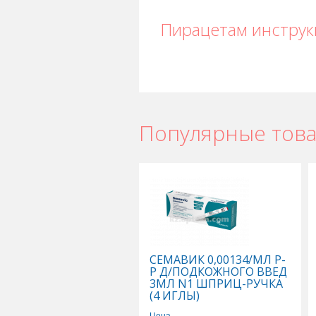
Пирацетам инструк
Популярные тов
Пирацетам в Астане
,
Пирацетам в 
Пирацетам в Шымкенте
,
Пирацетам
СЕМАВИК 0,00134/МЛ Р-
Р Д/ПОДКОЖНОГО ВВЕД
3МЛ N1 ШПРИЦ-РУЧКА
(4 ИГЛЫ)
Цена