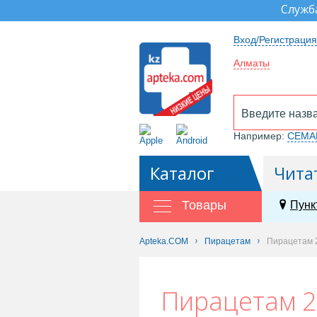
Служб
Вход/Регистрация
Алматы
Например:
СЕМА
Каталог
Чита
Товары
Пунк
Apteka.COM
Пирацетам
Пирацетам 
Пирацетам 2