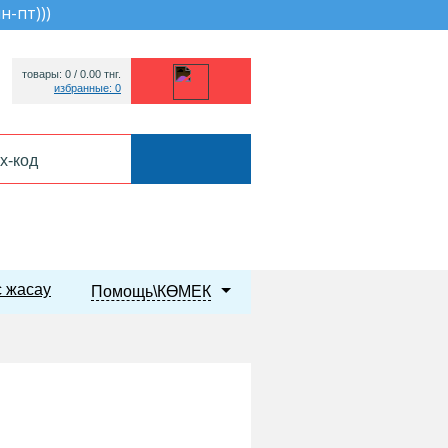
пн-пт))
)
товары: 0 /
0.00
тнг.
избранные: 0
 жасау
Помощь\КӨМЕК