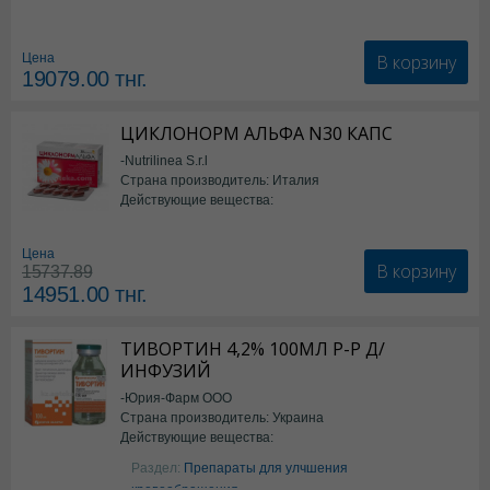
В корзину
Цена
19079.00
тнг.
ЦИКЛОНОРМ АЛЬФА N30 КАПС
-Nutrilinea S.r.l
Страна производитель: Италия
Действующие вещества:
*БАД
Цена
В корзину
15737.89
14951.00
тнг.
ТИВОРТИН 4,2% 100МЛ Р-Р Д/
ИНФУЗИЙ
-Юрия-Фарм ООО
Страна производитель: Украина
Действующие вещества:
Аргинин
Раздел:
Препараты для улчшения
кровообращения