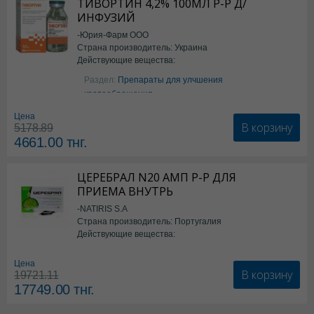
ТИВОРТИН 4,2% 100МЛ Р-Р Д/
ИНФУЗИЙ
-Юрия-Фарм ООО
Страна производитель: Украина
Действующие вещества:
Аргинин
Раздел:
Препараты для улчшения
кровообращения
Цена
В корзину
5178.89
4661.00
тнг.
ЦЕРЕБРАЛ N20 АМП Р-Р ДЛЯ
ПРИЕМА ВНУТРЬ
-NATIRIS S.A
Страна производитель: Португалия
Действующие вещества:
*БАД
Цена
В корзину
19721.11
17749.00
тнг.