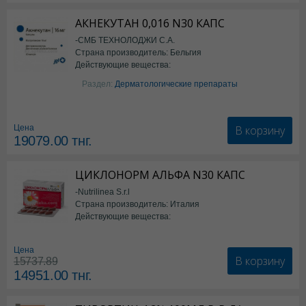
АКНЕКУТАН 0,016 N30 КАПС
-СМБ ТЕХНОЛОДЖИ С.А.
Страна производитель: Бельгия
Действующие вещества:
Изотретиноин
Раздел:
Дерматологические препараты
В корзину
Цена
19079.00
тнг.
ЦИКЛОНОРМ АЛЬФА N30 КАПС
-Nutrilinea S.r.l
Страна производитель: Италия
Действующие вещества:
*БАД
Цена
В корзину
15737.89
14951.00
тнг.