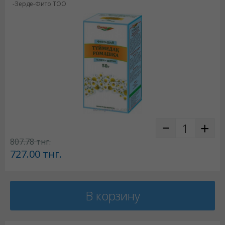
-Зерде-Фито ТОО
807.78
тнг.
727.00
тнг.
В корзину