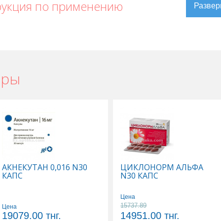
рукция по применению
ары
ая в Уральске
,
Соль морская в Актау
,
Соль морская в Усть-Каменогорск
рская в Караганде
АКНЕКУТАН 0,016 N30
ЦИКЛОНОРМ АЛЬФА
КАПС
N30 КАПС
Цена
15737.89
Цена
19079.00
тнг.
14951.00
тнг.