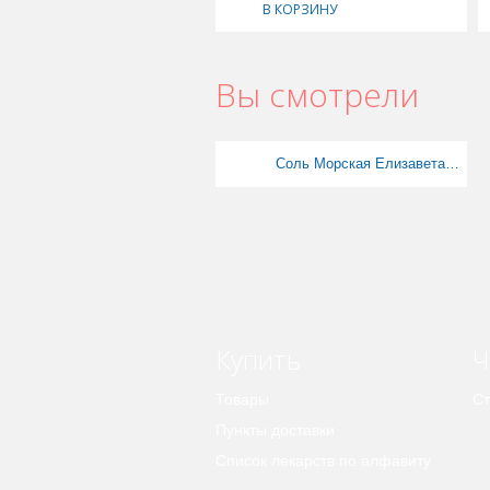
В КОРЗИНУ
Вы смотрели
Соль Морская Елизавета 600 г (с ароматом малины )
Купить
Ч
Товары
Ст
Пункты доставки
Список лекарств по алфавиту