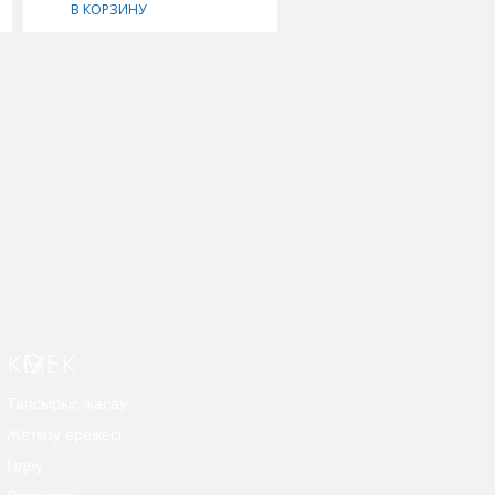
В КОРЗИНУ
В КОРЗИНУ
КӨМЕК
Тапсырыс жасау
Жеткізу ережесі
Іздеу