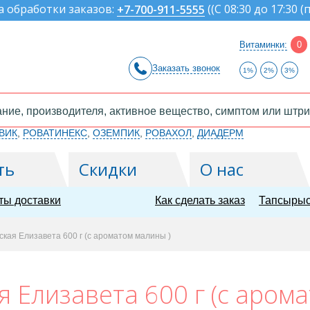
а обработки заказов:
(
(С 08:30 до 17:30 (
+7-700-911-5555
Витаминки:
0
Заказать звонок
1%
2%
3%
ВИК
,
РОВАТИНЕКС
,
ОЗЕМПИК
,
РОВАХОЛ
,
ДИАДЕРМ
ть
Скидки
О нас
ты доставки
Как сделать заказ
Тапсырыс
кая Елизавета 600 г (с ароматом малины )
 Елизавета 600 г (с аром