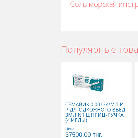
Соль морская инст
Популярные тов
Соль морская в Астане
,
Соль морск
Соль морская в Шымкенте
,
Соль мо
СЕМАВИК 0,00134/МЛ Р-
Р Д/ПОДКОЖНОГО ВВЕД
3МЛ N1 ШПРИЦ-РУЧКА
(4 ИГЛЫ)
Цена
37500.00
тнг.