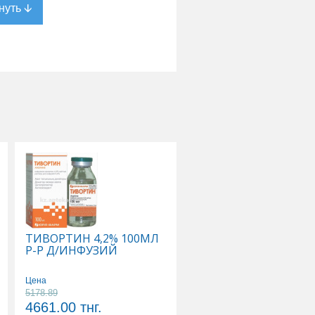
е
,
ТИВОРТИН 4,2% 100МЛ
ФЛЕКСОТРОН УЛЬТР
Р-Р Д/ИНФУЗИЙ
ИМПЛАНТАТ
ВЯЗКОЭЛАСТ СТЕР Д/
ВНУТИРИСУСТАВ
Цена
ИНЪЕК ГИАЛУРОНАТ
5178.89
Цена
НАТРИЯ 2,5% 0,025/
4661.00
тнг.
86966.00
тнг.
4,8МЛ