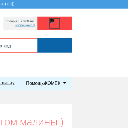
пн-пт))
)
товары: 0 /
0.00
тнг.
избранные: 0
 жасау
Помощь\КӨМЕК
атом малины )