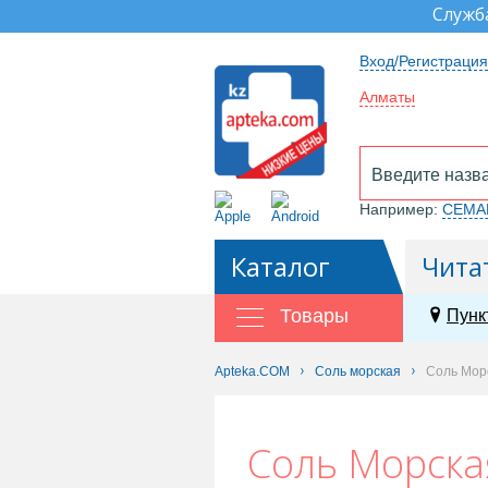
Служб
Вход/Регистрация
Алматы
Например:
СЕМА
Каталог
Чита
Товары
Пунк
Apteka.COM
Соль морская
Соль Морс
Соль Морская