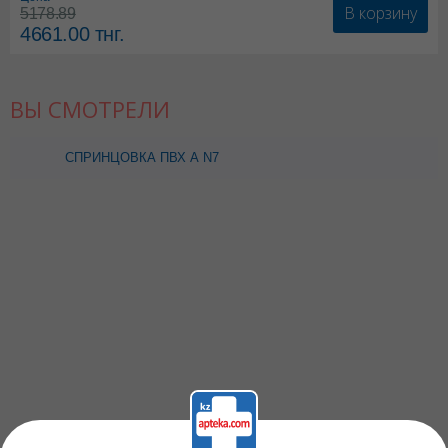
В корзину
5178.89
4661.00
тнг.
ВЫ СМОТРЕЛИ
СПРИНЦОВКА ПВХ А N7
(70МЛ) АЛЬПИНА ПЛАСТ