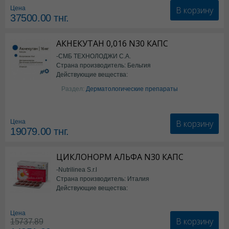
В корзину
Цена
37500.00
тнг.
АКНЕКУТАН 0,016 N30 КАПС
-СМБ ТЕХНОЛОДЖИ С.А.
Страна производитель: Бельгия
Действующие вещества:
Изотретиноин
Раздел:
Дерматологические препараты
В корзину
Цена
19079.00
тнг.
ЦИКЛОНОРМ АЛЬФА N30 КАПС
-Nutrilinea S.r.l
Страна производитель: Италия
Действующие вещества:
*БАД
Цена
В корзину
15737.89