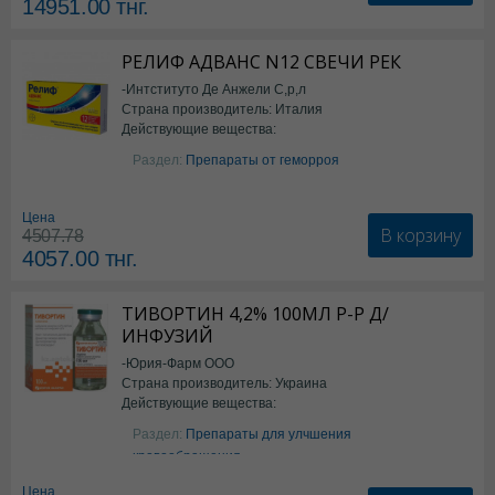
14951.00
тнг.
РЕЛИФ АДВАНС N12 СВЕЧИ РЕК
-Интституто Де Анжели С,р,л
Страна производитель: Италия
Действующие вещества:
Бензокаин
Раздел:
Препараты от геморроя
Цена
В корзину
4507.78
4057.00
тнг.
ТИВОРТИН 4,2% 100МЛ Р-Р Д/
ИНФУЗИЙ
-Юрия-Фарм ООО
Страна производитель: Украина
Действующие вещества:
Аргинин
Раздел:
Препараты для улчшения
кровообращения
Цена