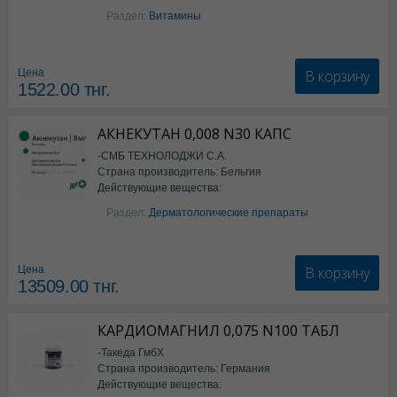
фолиевая кислота
Раздел:
Витамины
В корзину
Цена
1522.00
тнг.
АКНЕКУТАН 0,008 N30 КАПС
-СМБ ТЕХНОЛОДЖИ С.А.
Страна производитель: Бельгия
Действующие вещества:
Изотретиноин
Раздел:
Дерматологические препараты
В корзину
Цена
13509.00
тнг.
КАРДИОМАГНИЛ 0,075 N100 ТАБЛ
-Такеда ГмбХ
Страна производитель: Германия
Действующие вещества: