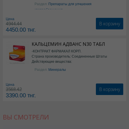
ацетилсалициловая кислота
Раздел:
Препараты для улчшения
кровообращения
Цена
В корзину
4944.44
4450.00
тнг.
КАЛЬЦЕМИН АДВАНС N30 ТАБЛ
-КОНТРАКТ ФАРМАКАЛ КОРП.
Страна производитель: Соединенные Штаты
Действующие вещества:
Америки
Колекальциферол+Кальция
Раздел:
Минералы
карбонат
Цена
В корзину
3568.42
3390.00
тнг.
ВЫ СМОТРЕЛИ