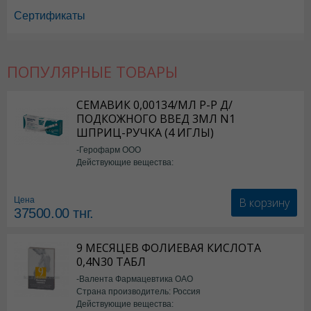
Сертификаты
ПОПУЛЯРНЫЕ ТОВАРЫ
Стрепсилс в Астане
,
Стрепсилс в Уральске
,
Стрепсилс в Актау
,
Стре
Стрепсилс в Шымкенте
,
Стрепсилс в Караганде
СЕМАВИК 0,00134/МЛ Р-Р Д/
ПОДКОЖНОГО ВВЕД 3МЛ N1
ШПРИЦ-РУЧКА (4 ИГЛЫ)
-Герофарм ООО
Действующие вещества:
Семаглутид
В корзину
Цена
37500.00
тнг.
9 МЕСЯЦЕВ ФОЛИЕВАЯ КИСЛОТА
0,4N30 ТАБЛ
-Валента Фармацевтика ОАО
Страна производитель: Россия
Действующие вещества: