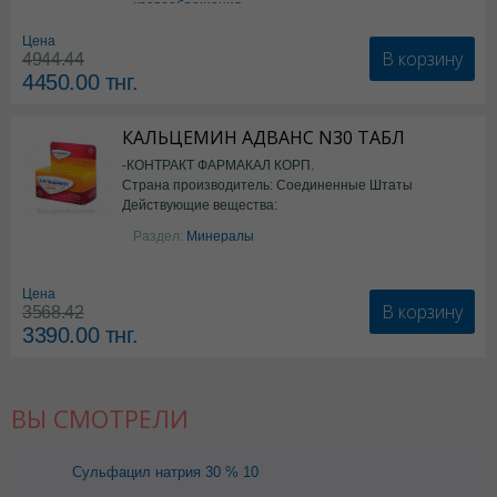
кровообращения
Цена
В корзину
4944.44
4450.00
тнг.
КАЛЬЦЕМИН АДВАНС N30 ТАБЛ
-КОНТРАКТ ФАРМАКАЛ КОРП.
Страна производитель: Соединенные Штаты
Действующие вещества:
Америки
Колекальциферол+Кальция
Раздел:
Минералы
карбонат
Цена
В корзину
3568.42
3390.00
тнг.
ВЫ СМОТРЕЛИ
Сульфацил натрия 30 % 10
мл