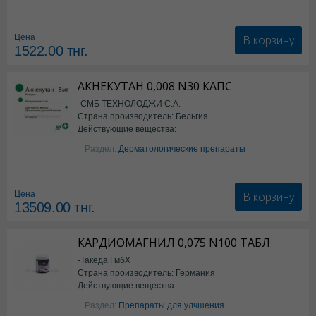
В корзину
Цена
1522.00
тнг.
АКНЕКУТАН 0,008 N30 КАПС
-СМБ ТЕХНОЛОДЖИ С.А.
Страна производитель: Бельгия
Действующие вещества:
Изотретиноин
Раздел:
Дерматологические препараты
В корзину
Цена
13509.00
тнг.
КАРДИОМАГНИЛ 0,075 N100 ТАБЛ
-Такеда ГмбХ
Страна производитель: Германия
Действующие вещества:
ацетилсалициловая кислота
Раздел:
Препараты для улчшения