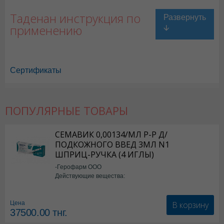
Таденан инструкция по
применению
Сертификаты
ПОПУЛЯРНЫЕ ТОВАРЫ
Таденан в Астане
,
Таденан в Уральске
,
Таденан в Актау
,
Таденан в 
Таденан в Караганде
СЕМАВИК 0,00134/МЛ Р-Р Д/
ПОДКОЖНОГО ВВЕД 3МЛ N1
ШПРИЦ-РУЧКА (4 ИГЛЫ)
-Герофарм ООО
Действующие вещества:
Семаглутид
В корзину
Цена
37500.00
тнг.