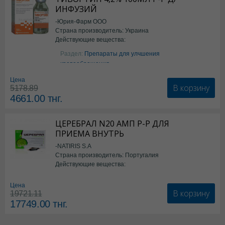
ИНФУЗИЙ
-Юрия-Фарм ООО
Страна производитель: Украина
Действующие вещества:
Аргинин
Раздел:
Препараты для улчшения
кровообращения
Цена
В корзину
5178.89
4661.00
тнг.
ЦЕРЕБРАЛ N20 АМП Р-Р ДЛЯ
ПРИЕМА ВНУТРЬ
-NATIRIS S.A
Страна производитель: Португалия
Действующие вещества:
*БАД
Цена
В корзину
19721.11
17749.00
тнг.