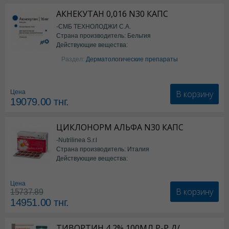
АКНЕКУТАН 0,016 N30 КАПС
-СМБ ТЕХНОЛОДЖИ С.А.
Страна производитель: Бельгия
Действующие вещества:
Изотретиноин
Раздел:
Дерматологические препараты
В корзину
Цена
19079.00
тнг.
ЦИКЛОНОРМ АЛЬФА N30 КАПС
-Nutrilinea S.r.l
Страна производитель: Италия
Действующие вещества:
*БАД
Цена
В корзину
15737.89
14951.00
тнг.
ТИВОРТИН 4,2% 100МЛ Р-Р Д/