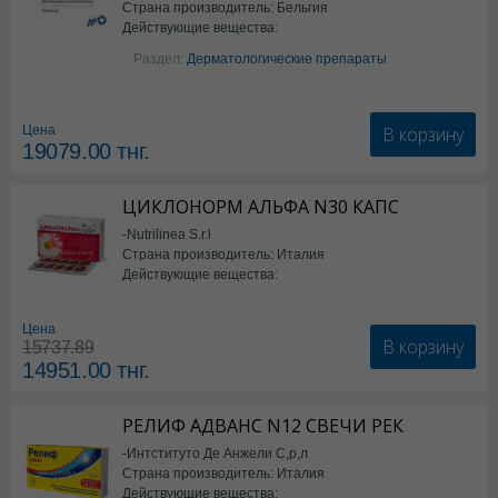
Страна производитель: Бельгия
Действующие вещества:
Изотретиноин
Раздел:
Дерматологические препараты
В корзину
Цена
19079.00
тнг.
ЦИКЛОНОРМ АЛЬФА N30 КАПС
-Nutrilinea S.r.l
Страна производитель: Италия
Действующие вещества:
*БАД
Цена
В корзину
15737.89
14951.00
тнг.
РЕЛИФ АДВАНС N12 СВЕЧИ РЕК
-Интституто Де Анжели С,р,л
Страна производитель: Италия
Действующие вещества: