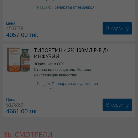
Бензокаин
Раздел:
Препараты от геморроя
Цена
В корзину
4507.78
4057.00
тнг.
ТИВОРТИН 4,2% 100МЛ Р-Р Д/
ИНФУЗИЙ
-Юрия-Фарм ООО
Страна производитель: Украина
Действующие вещества:
Аргинин
Раздел:
Препараты для улчшения
кровообращения
Цена
В корзину
5178.89
4661.00
тнг.
ВЫ СМОТРЕЛИ