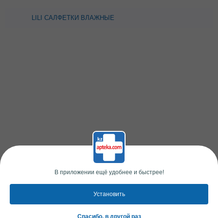
LILI САЛФЕТКИ ВЛАЖНЫЕ
Д/ДЕТЕЙ С ЭКСТР
РОМАШКИ N72
В приложении ещё удобнее и быстрее!
Установить
Спасибо, в другой раз