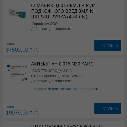
СЕМАВИК 0,00134/МЛ Р-Р Д/
ПОДКОЖНОГО ВВЕД 3МЛ N1
ШПРИЦ-РУЧКА (4 ИГЛЫ)
-Герофарм ООО
Действующие вещества:
Семаглутид
В корзину
Цена
37500.00
тнг.
АКНЕКУТАН 0,016 N30 КАПС
-СМБ ТЕХНОЛОДЖИ С.А.
Страна производитель: Бельгия
Действующие вещества:
Изотретиноин
Раздел:
Дерматологические препараты
В корзину
Цена
19079.00
тнг.
ЦИКЛОНОРМ АЛЬФА N30 КАПС