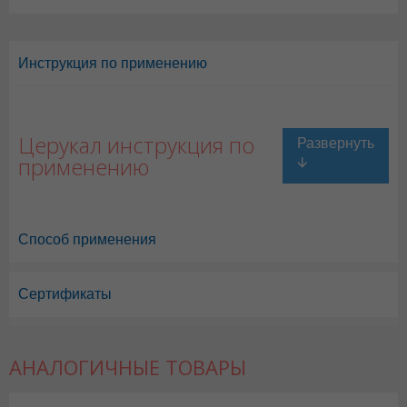
Инструкция по применению
Церукал инструкция по
применению
Способ применения
Сертификаты
Церукал в Астане
,
Церукал в Уральске
,
Церукал в Актау
,
Церукал в
Церукал в Караганде
АНАЛОГИЧНЫЕ ТОВАРЫ