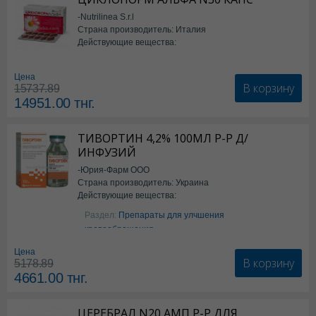
-Nutrilinea S.r.l
Страна производитель: Италия
Действующие вещества:
*БАД
Цена
В корзину
15737.89
14951.00
тнг.
ТИВОРТИН 4,2% 100МЛ Р-Р Д/
ИНФУЗИЙ
-Юрия-Фарм ООО
Страна производитель: Украина
Действующие вещества:
Аргинин
Раздел:
Препараты для улчшения
кровообращения
Цена
В корзину
5178.89
4661.00
тнг.
ЦЕРЕБРАЛ N20 АМП Р-Р ДЛЯ