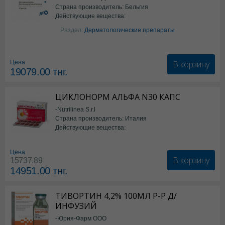
Страна производитель: Бельгия
Действующие вещества:
Изотретиноин
Раздел:
Дерматологические препараты
В корзину
Цена
19079.00
тнг.
ЦИКЛОНОРМ АЛЬФА N30 КАПС
-Nutrilinea S.r.l
Страна производитель: Италия
Действующие вещества:
*БАД
Цена
В корзину
15737.89
14951.00
тнг.
ТИВОРТИН 4,2% 100МЛ Р-Р Д/
ИНФУЗИЙ
-Юрия-Фарм ООО