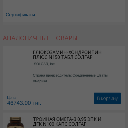
Сертификаты
АНАЛОГИЧНЫЕ ТОВАРЫ
Веторон в Астане
,
Веторон в Уральске
,
Веторон в Актау
,
Веторон в 
Веторон в Караганде
ГЛЮКОЗАМИН-ХОНДРОИТИН
ПЛЮС N150 ТАБЛ СОЛГАР
-SOLGAR, Inc.
Страна производитель: Соединенные Штаты
Америки
В корзину
Цена
46743.00
тнг.
ТРОЙНАЯ ОМЕГА-3 0,95 ЭПК И
ДГК N100 КАПС СОЛГАР