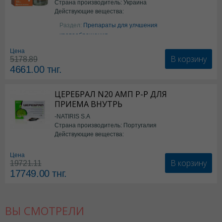
Страна производитель: Украина
Действующие вещества:
Аргинин
Раздел:
Препараты для улчшения
кровообращения
Цена
В корзину
5178.89
4661.00
тнг.
ЦЕРЕБРАЛ N20 АМП Р-Р ДЛЯ
ПРИЕМА ВНУТРЬ
-NATIRIS S.A
Страна производитель: Португалия
Действующие вещества:
*БАД
Цена
В корзину
19721.11
17749.00
тнг.
ВЫ СМОТРЕЛИ