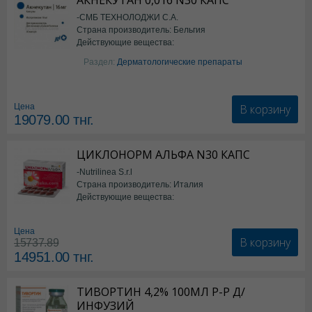
АКНЕКУТАН 0,016 N30 КАПС
-СМБ ТЕХНОЛОДЖИ С.А.
Страна производитель: Бельгия
Действующие вещества:
Изотретиноин
Раздел:
Дерматологические препараты
В корзину
Цена
19079.00
тнг.
ЦИКЛОНОРМ АЛЬФА N30 КАПС
-Nutrilinea S.r.l
Страна производитель: Италия
Действующие вещества:
*БАД
Цена
В корзину
15737.89
14951.00
тнг.
ТИВОРТИН 4,2% 100МЛ Р-Р Д/
ИНФУЗИЙ