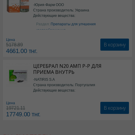
-Юрия-Фарм ООО
Страна производитель: Украина
Действующие вещества:
Аргинин
Раздел:
Препараты для улчшения
кровообращения
Цена
В корзину
5178.89
4661.00
тнг.
ЦЕРЕБРАЛ N20 АМП Р-Р ДЛЯ
ПРИЕМА ВНУТРЬ
-NATIRIS S.A
Страна производитель: Португалия
Действующие вещества:
*БАД
Цена
В корзину
19721.11
17749.00
тнг.