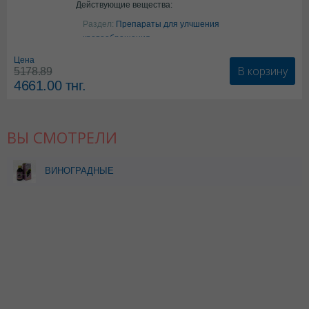
Действующие вещества:
Аргинин
Раздел:
Препараты для улчшения
кровообращения
Цена
В корзину
5178.89
4661.00
тнг.
ВЫ СМОТРЕЛИ
ВИНОГРАДНЫЕ
КОСТОЧКИ 100МЛ
ЭКСТРАКТ ЛЕОВИТ