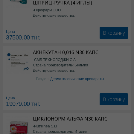
ШПРИЦ-РУЧКА (4 ИГЛЫ)
-Герофарм ООО
Действующие вещества:
Семаглутид
В корзину
Цена
37500.00
тнг.
АКНЕКУТАН 0,016 N30 КАПС
-СМБ ТЕХНОЛОДЖИ С.А.
Страна производитель: Бельгия
Действующие вещества:
Изотретиноин
Раздел:
Дерматологические препараты
В корзину
Цена
19079.00
тнг.
ЦИКЛОНОРМ АЛЬФА N30 КАПС
-Nutrilinea S.r.l
Страна производитель: Италия