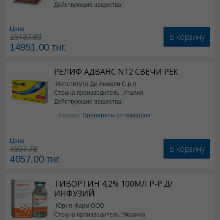
Действующие вещества:
*БАД
Цена
В корзину
15737.89
14951.00
тнг.
РЕЛИФ АДВАНС N12 СВЕЧИ РЕК
-Интституто Де Анжели С,р,л
Страна производитель: Италия
Действующие вещества:
Бензокаин
Раздел:
Препараты от геморроя
Цена
В корзину
4507.78
4057.00
тнг.
ТИВОРТИН 4,2% 100МЛ Р-Р Д/
ИНФУЗИЙ
-Юрия-Фарм ООО
Страна производитель: Украина