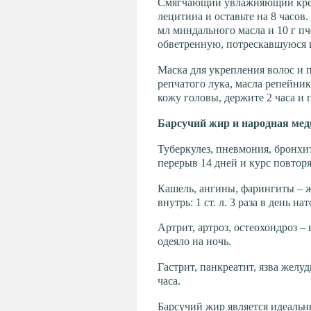
Смягчающий увлажняющий крем д
лецитина и оставьте на 8 часов
мл миндального масла и 10 г пч
обветренную, потрескавшуюся к
Маска для укрепления волос и пр
репчатого лука, масла репейник
кожу головы, держите 2 часа и 
Барсучий жир и народная ме
Туберкулез, пневмония, бронхит 
перерыв 14 дней и курс повтор
Кашель, ангины, фарингиты – ж
внутрь: 1 ст. л. 3 раза в день на
Артрит, артроз, остеохондроз 
одеяло на ночь.
Гастрит, панкреатит, язва желуд
часа.
Барсучий жир является идеальн