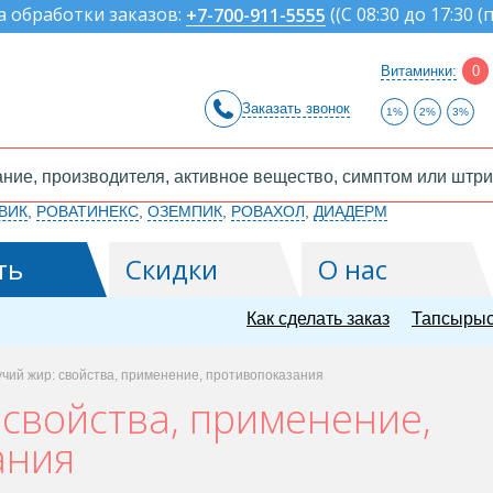
а обработки заказов:
(
(С 08:30 до 17:30 (
+7-700-911-5555
Витаминки:
0
Заказать звонок
1%
2%
3%
ВИК
,
РОВАТИНЕКС
,
ОЗЕМПИК
,
РОВАХОЛ
,
ДИАДЕРМ
ть
Скидки
О нас
Как сделать заказ
Тапсырыс
чий жир: свойства, применение, противопоказания
 свойства, применение,
ания