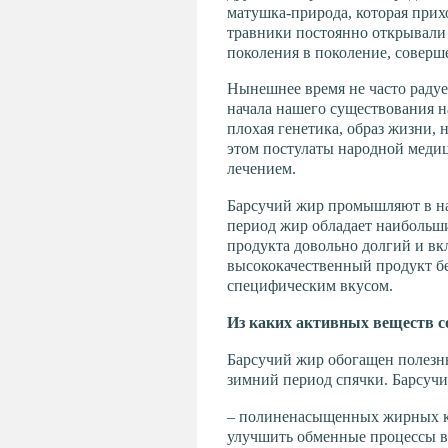
матушка-природа, которая прих
травники постоянно открывали 
поколения в поколение, соверше
Нынешнее время не часто радуе
начала нашего существования н
плохая генетика, образ жизни,
этом постулаты народной меди
лечением.
Барсучий жир промышляют в нач
период жир обладает наибольш
продукта довольно долгий и вкл
высококачественный продукт бе
специфическим вкусом.
Из каких активных веществ с
Барсучий жир обогащен полезн
зимний период спячки. Барсучи
– полиненасыщенных жирных ки
улучшить обменные процессы в