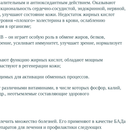
палительным и антиоксидантным действием. Оказывают
кциональность сердечно-сосудистой, эндокринной, нервной,
, улучшают состояние кожи. Недостаток жирных кислот
ровня «плохого» холестерина в крови, ослаблению
м в организме;
В – он играет особую роль в обмене жиров, белков,
рение, усиливает иммунитет, улучшает зрение, нормализует
ивают функцию жирных кислот, обладают мощным
аствуют в регенерации кожи;
одимых для активации обменных процессов.
т различными витаминами, в числе которых фосфор, калий,
 др., неотъемлемые составляющие здорового
ечить множество болезней. Его применяют в качестве БАДа
епаратов для лечения и профилактики следующих