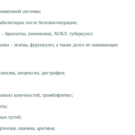
 иммунной системы;
абилитации после болезни/операции;
 – бронхиты, пневмонии, ХОБЛ, туберкулез;
кожи – экзема, фурункулез, а также долго не заживающие
анизма, анорексии, дистрофии;
ижних конечностей, тромбофлебит;
иты;
вых путей;
ртензия, ишемия, аритмия;