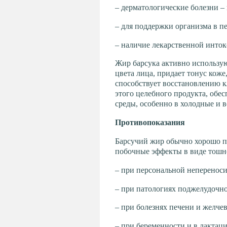
– дерматологические болезни –
– для поддержки организма в пе
– наличие лекарственной инто
Жир барсука активно использую
цвета лица, придает тонус кож
способствует восстановлению к
этого целебного продукта, обе
среды, особенно в холодные и 
Противопоказания
Барсучий жир обычно хорошо пе
побочные эффекты в виде тошн
– при персональной неперенос
– при патологиях поджелудочн
– при болезнях печени и желче
– при беременности и в лактац