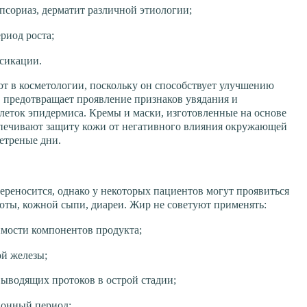
 псориаз, дерматит различной этиологии;
риод роста;
ксикации.
т в косметологии, поскольку он способствует улучшению
е, предотвращает проявление признаков увядания и
леток эпидермиса. Кремы и маски, изготовленные на основе
спечивают защиту кожи от негативного влияния окружающей
ветреные дни.
реносится, однако у некоторых пациентов могут проявиться
оты, кожной сыпи, диареи. Жир не советуют применять:
имости компонентов продукта;
ой железы;
выводящих протоков в острой стадии;
ионный период;