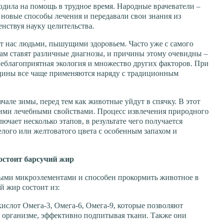
одила на помощь в трудное время. Народные врачеватели –
новые способы лечения и передавали свои знания из
нствуя науку целительства.
т нас людьми, пышущими здоровьем. Часто уже с самого
ам ставят различные диагнозы, и причины этому очевидны –
 неблагоприятная экология и множество других факторов. При
цины все чаще применяются наряду с традиционным
але зимы, перед тем как животные уйдут в спячку. В этот
ими лечебными свойствами. Процесс извлечения природного
ючает несколько этапов, в результате чего получается
лого или желтоватого цвета с особенным запахом и
остоит барсучий жир
ыми микроэлементами и способен прокормить животное в
й жир состоит из:
слот Омега-3, Омега-6, Омега-9, которые позволяют
 организме, эффективно подпитывая ткани. Также они