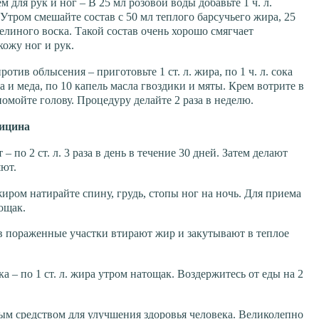
ля рук и ног – В 25 мл розовой воды добавьте 1 ч. л.
. Утром смешайте состав с 50 мл теплого барсучьего жира, 25
елиного воска. Такой состав очень хорошо смягчает
ожу ног и рук.
отив облысения – приготовьте 1 ст. л. жира, по 1 ч. л. сока
а и меда, по 10 капель масла гвоздики и мяты. Крем вотрите в
помойте голову. Процедуру делайте 2 раза в неделю.
дицина
– по 2 ст. л. 3 раза в день в течение 30 дней. Затем делают
яют.
иром натирайте спину, грудь, стопы ног на ночь. Для приема
тощак.
– в пораженные участки втирают жир и закутывают в теплое
ка – по 1 ст. л. жира утром натощак. Воздержитесь от еды на 2
ым средством для улучшения здоровья человека. Великолепно