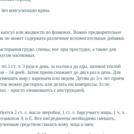
 без консультации врача.
е капсул или жидкости во флаконах. Важно предварительно
как он может содержать различные вспомогательные добавки.
астирания груди, спины, ног при простудах, а также для
кусов насекомых.
о 1 ст. л. 3 раза в день, за полчаса до еды, запивая теплой
я – 14 дней. Затем прием снижают до двух раз в день. Для
азмешать жир с вареньем или медом. Детям до 3-х лет прием
еток можно растирать или делать им компрессы. Если
лах – просто ознакомьтесь с инструкцией.
ся 2 ст. л. масла зверобоя, 1 ст. л. барсучьего жира, 1 ч. л.
витаминов А и Е. Все ингредиенты необходимо смешать,
лученным средством смазать кожу лица и шеи.