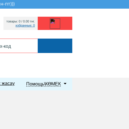
пн-пт))
)
товары: 0 /
0.00
тнг.
избранные: 0
 жасау
Помощь\КӨМЕК