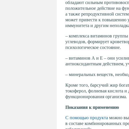
обладают сильным противовос
положительное действие на фун
а также репродуктивной систем
может привести к повышению у
иммунитета и другим неполадка
– комплекса витаминов группы 
углеводов, формирует кроветво
психологическое состояние.
– витаминов А и Е – они усил
антиоксидантным действием, уч
– минеральных веществ, необх
Кроме того, барсучий жир бога
токоферол, фолиевая кислота и
функционирования организма.
Показания к применению
С помощью продукта
можно выл
в составе комбинированных пр