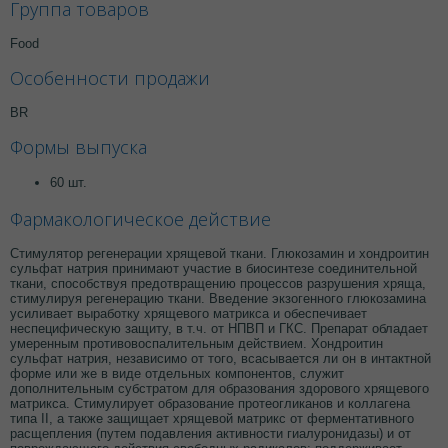
Группа товаров
Food
Особенности продажи
BR
Формы выпуска
60 шт.
Фармакологическое действие
Стимулятор регенерации хрящевой ткани. Глюкозамин и хондроитин
сульфат натрия принимают участие в биосинтезе соединительной
ткани, способствуя предотвращению процессов разрушения хряща,
стимулируя регенерацию ткани. Введение экзогенного глюкозамина
усиливает выработку хрящевого матрикса и обеспечивает
неспецифическую защиту, в т.ч. от НПВП и ГКС. Препарат обладает
умеренным противовоспалительным действием. Хондроитин
сульфат натрия, независимо от того, всасывается ли он в интактной
форме или же в виде отдельных компонентов, служит
дополнительным субстратом для образования здорового хрящевого
матрикса. Стимулирует образование протеогликанов и коллагена
типа II, а также защищает хрящевой матрикс от ферментативного
расщепления (путем подавления активности гиалуронидазы) и от