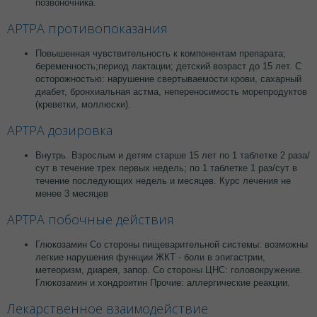
позвоночника.
АРТРА противопоказания
Повышенная чувствительность к компонентам препарата;
беременность;период лактации; детский возраст до 15 лет. С
осторожностью: нарушение свертываемости крови, сахарный
диабет, бронхиальная астма, непереносимость морепродуктов
(креветки, моллюски).
АРТРА дозировка
Внутрь. Взрослым и детям старше 15 лет по 1 таблетке 2 раза/
сут в течение трех первых недель; по 1 таблетке 1 раз/сут в
течение последующих недель и месяцев. Курс лечения не
менее 3 месяцев
АРТРА побочные действия
Глюкозамин Со стороны пищеварительной системы: возможны
легкие нарушения функции ЖКТ - боли в эпигастрии,
метеоризм, диарея, запор. Со стороны ЦНС: головокружение.
Глюкозамин и хондроитин Прочие: аллергические реакции.
Лекарственное взаимодействие