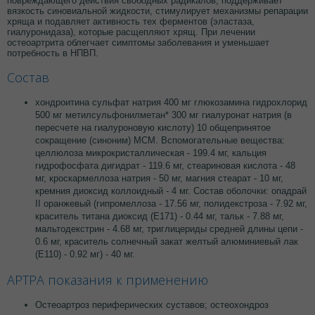
повреждающего действия свободных радикалов; поддерживает
вязкость синовиальной жидкости, стимулирует механизмы репарации
хряща и подавляет активность тех ферментов (эластаза,
гиалуронидаза), которые расщепляют хрящ. При лечении
остеоартрита облегчает симптомы заболевания и уменьшает
потребность в НПВП.
Состав
хондроитина сульфат натрия 400 мг глюкозамина гидрохлорид
500 мг метилсульфонилметан* 300 мг гиалуронат натрия (в
пересчете на гиалуроновую кислоту) 10 общепринятое
сокращение (синоним) МСМ. Вспомогательные вещества:
целлюлоза микрокристаллическая - 199.4 мг, кальция
гидрофосфата дигидрат - 119.6 мг, стеариновая кислота - 48
мг, кроскармеллоза натрия - 50 мг, магния стеарат - 10 мг,
кремния диоксид коллоидный - 4 мг. Состав оболочки: опадрай
II оранжевый (гипромеллоза - 17.56 мг, полидекстроза - 7.92 мг,
краситель титана диоксид (Е171) - 0.44 мг, тальк - 7.88 мг,
мальтодекстрин - 4.68 мг, триглицериды средней длины цепи -
0.6 мг, краситель солнечный закат желтый алюминиевый лак
(Е110) - 0.92 мг) - 40 мг.
АРТРА показания к применению
Остеоартроз периферических суставов; остеохондроз