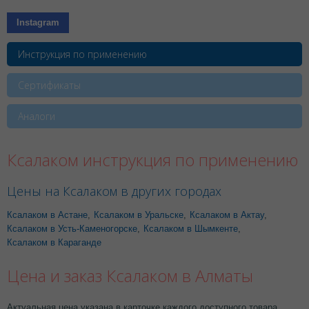
Instagram
Инструкция по применению
Сертификаты
Аналоги
Ксалаком инструкция по применению
Цены на Ксалаком в других городах
Ксалаком в Астане
,
Ксалаком в Уральске
,
Ксалаком в Актау
,
Ксалаком в Усть-Каменогорске
,
Ксалаком в Шымкенте
,
Ксалаком в Караганде
Цена и заказ Ксалаком в Алматы
Актуальная цена указана в карточке каждого доступного товара.