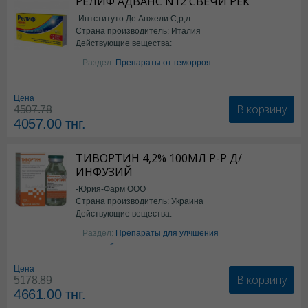
РЕЛИФ АДВАНС N12 СВЕЧИ РЕК
-Интституто Де Анжели С,р,л
Страна производитель: Италия
Действующие вещества:
Бензокаин
Раздел:
Препараты от геморроя
Цена
В корзину
4507.78
4057.00
тнг.
ТИВОРТИН 4,2% 100МЛ Р-Р Д/
ИНФУЗИЙ
-Юрия-Фарм ООО
Страна производитель: Украина
Действующие вещества:
Аргинин
Раздел:
Препараты для улчшения
кровообращения
Цена
В корзину
5178.89
4661.00
тнг.