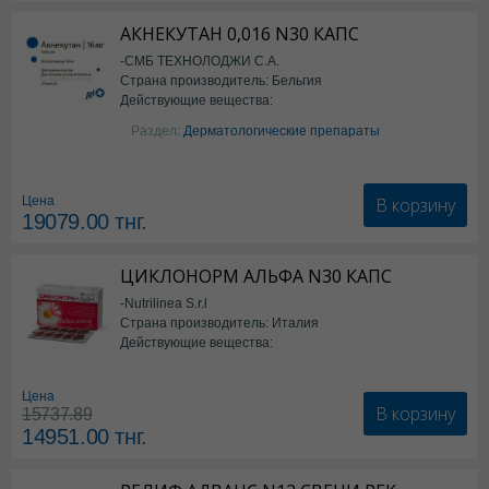
АКНЕКУТАН 0,016 N30 КАПС
-СМБ ТЕХНОЛОДЖИ С.А.
Страна производитель: Бельгия
Действующие вещества:
Изотретиноин
Раздел:
Дерматологические препараты
В корзину
Цена
19079.00
тнг.
ЦИКЛОНОРМ АЛЬФА N30 КАПС
-Nutrilinea S.r.l
Страна производитель: Италия
Действующие вещества:
*БАД
Цена
В корзину
15737.89
14951.00
тнг.