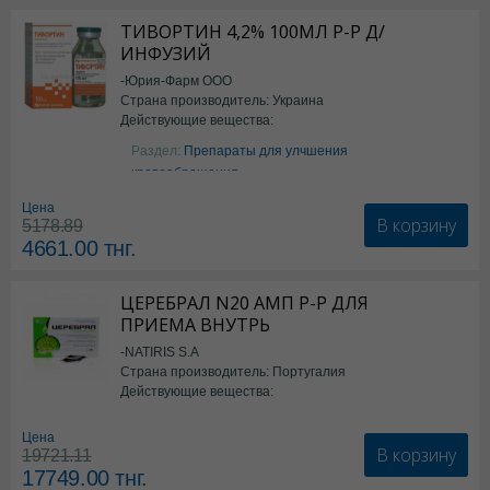
ТИВОРТИН 4,2% 100МЛ Р-Р Д/
ИНФУЗИЙ
-Юрия-Фарм ООО
Страна производитель: Украина
Действующие вещества:
Аргинин
Раздел:
Препараты для улчшения
кровообращения
Цена
В корзину
5178.89
4661.00
тнг.
ЦЕРЕБРАЛ N20 АМП Р-Р ДЛЯ
ПРИЕМА ВНУТРЬ
-NATIRIS S.A
Страна производитель: Португалия
Действующие вещества:
*БАД
Цена
В корзину
19721.11
17749.00
тнг.