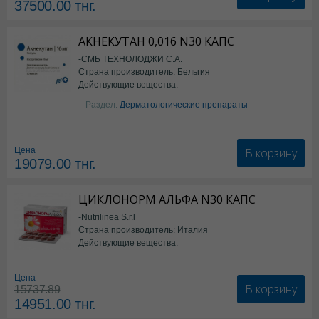
37500.00
тнг.
АКНЕКУТАН 0,016 N30 КАПС
-СМБ ТЕХНОЛОДЖИ С.А.
Страна производитель: Бельгия
Действующие вещества:
Изотретиноин
Раздел:
Дерматологические препараты
В корзину
Цена
19079.00
тнг.
ЦИКЛОНОРМ АЛЬФА N30 КАПС
-Nutrilinea S.r.l
Страна производитель: Италия
Действующие вещества:
*БАД
Цена
В корзину
15737.89
14951.00
тнг.