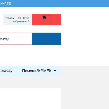
пн-пт))
)
товары: 0 /
0.00
тнг.
избранные: 0
 жасау
Помощь\КӨМЕК