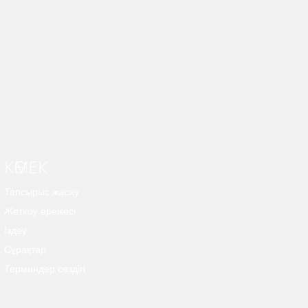
КӨМЕК
Тапсырыс жасау
Жеткізу ережесі
Іздеу
Сұрақтар
Терминдер сөздігі