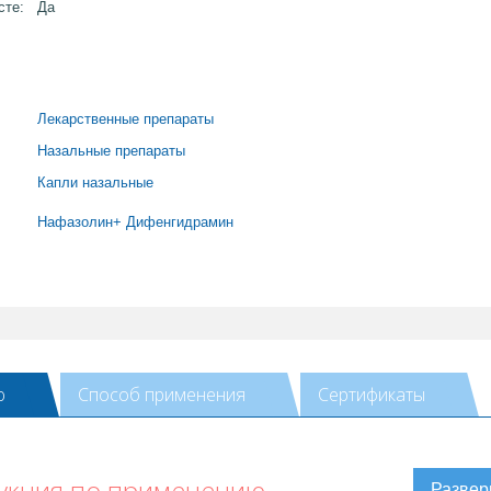
сте:
Да
Лекарственные препараты
Назальные препараты
Капли назальные
Нафазолин+ Дифенгидрамин
ю
Способ применения
Сертификаты
рукция по применению