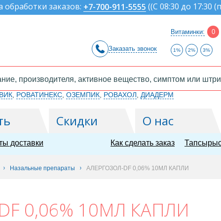
а обработки заказов:
(
(С 08:30 до 17:30 (
+7-700-911-5555
Витаминки:
0
Заказать звонок
1%
2%
3%
ВИК
,
РОВАТИНЕКС
,
ОЗЕМПИК
,
РОВАХОЛ
,
ДИАДЕРМ
ть
Скидки
О нас
ты доставки
Как сделать заказ
Тапсырыс
Назальные препараты
АЛЕРГОЗОЛ-DF 0,06% 10МЛ КАПЛИ
DF 0,06% 10МЛ КАПЛИ