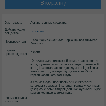
В корзину
Вид товара:
Лекарственные средства
Действующие
Разагилин
вещества:
-Тева Фармасьютикалз Воркс Приват Лимитед
Производитель:
Компани
Страна
Израиль
происхождения:
10 таблеткадан алюминий фольгадан жасалған
пішінді ұяшықты қаптамаға салады. 3 немесе 10
пішінді қаптамадан қолданылуы жөніндегі қазақ
және орыс тілдеріндегі нұсқаулықпен бірге
картон қорапшаға салынады.
30 таблеткадан полипропиленнен жасалған
құтыларға салады. 1 құтыдан қолдану жөніндегі
қазақ және орыс тілдеріндегі нұсқаулықпен бірге
картон қорапшаға салынады.
Форма выпуска
и упаковка: