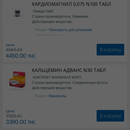
КАРДИОМАГНИЛ 0,075 N100 ТАБЛ
-Такеда ГмбХ
Страна производитель: Германия
Действующие вещества:
ацетилсалициловая кислота
Раздел:
Препараты для улчшения
кровообращения
Цена
В корзину
4944.44
4450.00
тнг.
КАЛЬЦЕМИН АДВАНС N30 ТАБЛ
-КОНТРАКТ ФАРМАКАЛ КОРП.
Страна производитель: Соединенные Штаты
Действующие вещества:
Америки
Колекальциферол+Кальция
Раздел:
Минералы
карбонат
Цена
В корзину
3568.42
3390.00
тнг.