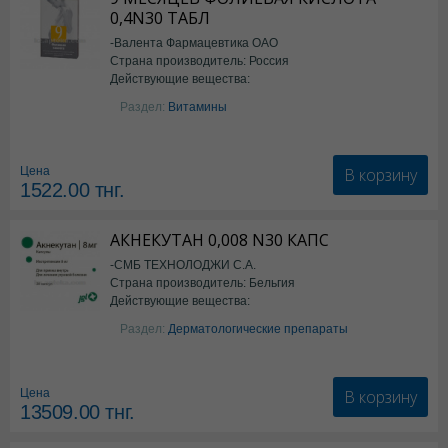
0,4N30 ТАБЛ
-Валента Фармацевтика ОАО
Страна производитель: Россия
Действующие вещества:
фолиевая кислота
Раздел:
Витамины
В корзину
Цена
1522.00
тнг.
АКНЕКУТАН 0,008 N30 КАПС
-СМБ ТЕХНОЛОДЖИ С.А.
Страна производитель: Бельгия
Действующие вещества:
Изотретиноин
Раздел:
Дерматологические препараты
В корзину
Цена
13509.00
тнг.