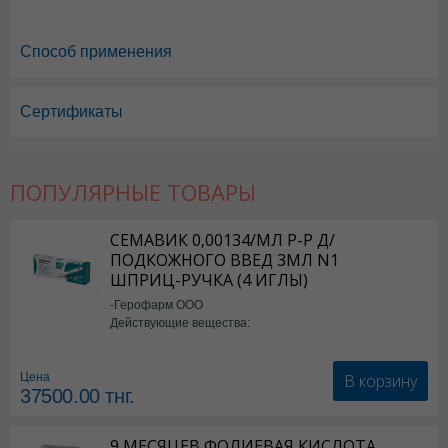
Способ применения
Сертификаты
ПОПУЛЯРНЫЕ ТОВАРЫ
Азилект в Астане
,
Азилект в Уральске
,
Азилект в Актау
,
Азилект в У
СЕМАВИК 0,00134/МЛ Р-Р Д/
Азилект в Караганде
ПОДКОЖНОГО ВВЕД 3МЛ N1
ШПРИЦ-РУЧКА (4 ИГЛЫ)
-Герофарм ООО
Действующие вещества:
Семаглутид
В корзину
Цена
37500.00
тнг.
9 МЕСЯЦЕВ ФОЛИЕВАЯ КИСЛОТА