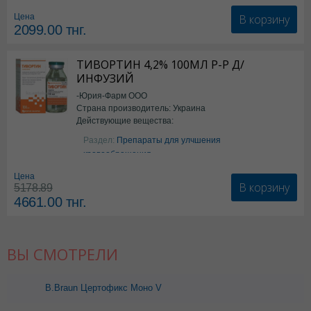
В корзину
Цена
2099.00
тнг.
ТИВОРТИН 4,2% 100МЛ Р-Р Д/
ИНФУЗИЙ
-Юрия-Фарм ООО
Страна производитель: Украина
Действующие вещества:
Аргинин
Раздел:
Препараты для улчшения
кровообращения
Цена
В корзину
5178.89
4661.00
тнг.
ВЫ СМОТРЕЛИ
B.Braun Цертофикс Моно V
320 №1 (4160266)