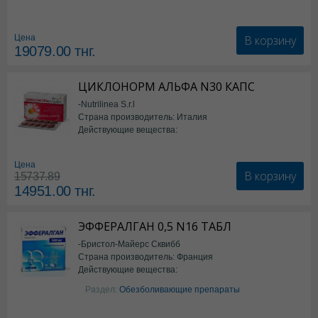
В корзину
Цена
19079.00
тнг.
ЦИКЛОНОРМ АЛЬФА N30 КАПС
-Nutrilinea S.r.l
Страна производитель: Италия
Действующие вещества:
*БАД
Цена
В корзину
15737.89
14951.00
тнг.
ЭФФЕРАЛГАН 0,5 N16 ТАБЛ
-Бристол-Майерс Сквибб
Страна производитель: Франция
Действующие вещества:
Парацетамол
Раздел:
Обезболивающие препараты