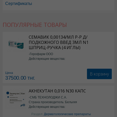
Сертификаты
ПОПУЛЯРНЫЕ ТОВАРЫ
СЕМАВИК 0,00134/МЛ Р-Р Д/
ПОДКОЖНОГО ВВЕД 3МЛ N1
ШПРИЦ-РУЧКА (4 ИГЛЫ)
-Герофарм ООО
Действующие вещества:
Семаглутид
В корзину
Цена
37500.00
тнг.
АКНЕКУТАН 0,016 N30 КАПС
-СМБ ТЕХНОЛОДЖИ С.А.
Страна производитель: Бельгия
Действующие вещества:
Изотретиноин
Раздел:
Дерматологические препараты