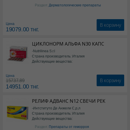
Изотретиноин
Раздел:
Дерматологические препараты
В корзину
Цена
19079.00
тнг.
ЦИКЛОНОРМ АЛЬФА N30 КАПС
-Nutrilinea S.r.l
Страна производитель: Италия
Действующие вещества:
*БАД
Цена
В корзину
15737.89
14951.00
тнг.
РЕЛИФ АДВАНС N12 СВЕЧИ РЕК
-Интституто Де Анжели С,р,л
Страна производитель: Италия
Действующие вещества:
Бензокаин
Раздел:
Препараты от геморроя