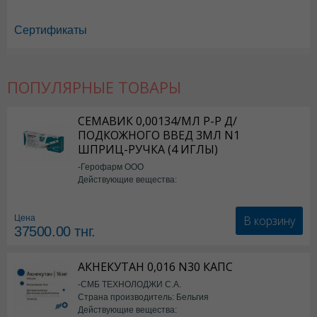
Сертификаты
ПОПУЛЯРНЫЕ ТОВАРЫ
Бебинос в Астане
,
Бебинос в Уральске
,
Бебинос в Актау
,
Бебинос в 
Бебинос в Караганде
СЕМАВИК 0,00134/МЛ Р-Р Д/
ПОДКОЖНОГО ВВЕД 3МЛ N1
ШПРИЦ-РУЧКА (4 ИГЛЫ)
-Герофарм ООО
Действующие вещества:
Семаглутид
В корзину
Цена
37500.00
тнг.
АКНЕКУТАН 0,016 N30 КАПС
-СМБ ТЕХНОЛОДЖИ С.А.
Страна производитель: Бельгия
Действующие вещества: