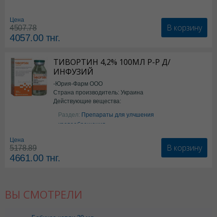
Цена
В корзину
4507.78
4057.00
тнг.
ТИВОРТИН 4,2% 100МЛ Р-Р Д/
ИНФУЗИЙ
-Юрия-Фарм ООО
Страна производитель: Украина
Действующие вещества:
Аргинин
Раздел:
Препараты для улчшения
кровообращения
Цена
В корзину
5178.89
4661.00
тнг.
ВЫ СМОТРЕЛИ