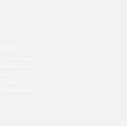
КӨМЕК
Тапсырыс жасау
Жеткізу ережесі
Іздеу
Сұрақтар
Терминдер сөздігі