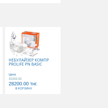
НЕБУЛАЙЗЕР КОМПР
MEDELA МОЛОКООТ
PROLIFE PN BASIC
HARMONY РУЧНОЙ
101041157
Цена
31333.33
Цена
28200.00
тнг.
27800.00
тнг.
В КОРЗИНУ
В КОРЗИНУ