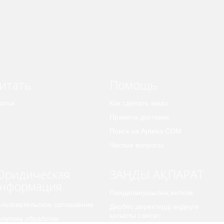
итать
Помощь
атьи
Как сделать заказ
Правила доставки
Поиск на Apteka.COM
Частые вопросы
ридическая
ЗАҢДЫ АҚПАРАТ
нформация
Пайдаланушылық келісім
льзовательское соглашение
Дербес деректерді өңдеуге
қатысты саясат
литика обработки