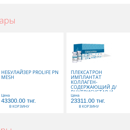
вары
НЕБУЛАЙЗЕР PROLIFE PN
ПЛЕКСАТРОН
MESH
ИМПЛАНТАТ
КОЛЛАГЕН-
СОДЕРЖАЮЩИЙ Д/
ВНУТРИСУСТАВ И
Цена
Цена
ПЕРИАРТИКУЛЯРН ВВЕД
43300.00
тнг.
23311.00
тнг.
2МЛ N5 ФЛ
В КОРЗИНУ
В КОРЗИНУ
ары