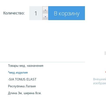
В корзину
Количество:
Товары мед. назначения
*мед.изделия
Внешний 
-SIA TONUS ELAST
изображ
Республика Латвия
Длина 3м, ширина 8см.