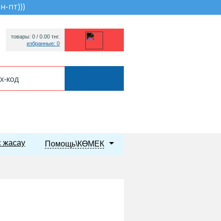
пн-пт))
)
товары: 0 /
0.00
тнг.
избранные: 0
 жасау
Помощь\КӨМЕК