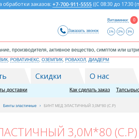
а обработки заказов:
(
(С 08:30 до 17:30 (
+7-700-911-5555
Витаминки:
0
Заказать звонок
1%
2%
3%
ВИК
,
РОВАТИНЕКС
,
ОЗЕМПИК
,
РОВАХОЛ
,
ДИАДЕРМ
ть
Скидки
О нас
ты доставки
Как сделать заказ
Тапсырыс
Бинты эластичные
БИНТ МЕД ЭЛАСТИЧНЫЙ 3,0М*80 (С.Р)
АСТИЧНЫЙ 3,0М*80 (С.Р)