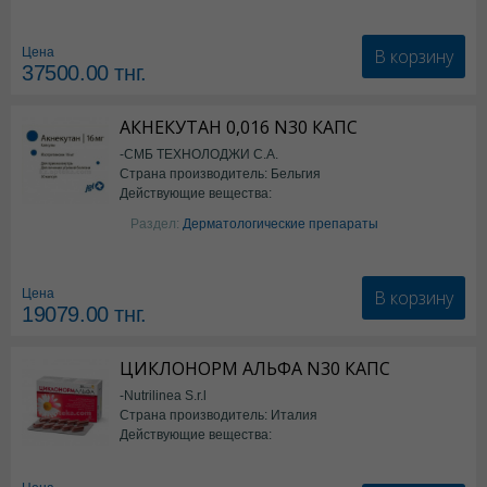
Семаглутид
В корзину
Цена
37500.00
тнг.
АКНЕКУТАН 0,016 N30 КАПС
-СМБ ТЕХНОЛОДЖИ С.А.
Страна производитель: Бельгия
Действующие вещества:
Изотретиноин
Раздел:
Дерматологические препараты
В корзину
Цена
19079.00
тнг.
ЦИКЛОНОРМ АЛЬФА N30 КАПС
-Nutrilinea S.r.l
Страна производитель: Италия
Действующие вещества:
*БАД