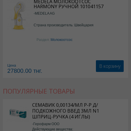
MEDELA МОЛОКООТСОС
HARMONY РУЧНОЙ 101041157
-MEDELA AG
Страна производитель: Швейцария
Раздел:
Молокоотсос
В корзину
Цена
27800.00
тнг.
ПОПУЛЯРНЫЕ ТОВАРЫ
СЕМАВИК 0,00134/МЛ Р-Р Д/
ПОДКОЖНОГО ВВЕД 3МЛ N1
ШПРИЦ-РУЧКА (4 ИГЛЫ)
-Герофарм ООО
Действующие вещества: