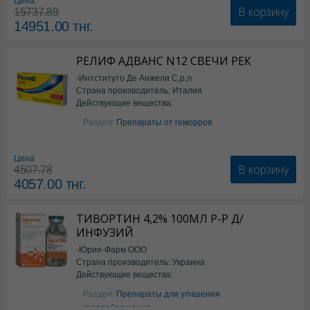
Цена
В корзину
15737.89
14951.00
тнг.
РЕЛИФ АДВАНС N12 СВЕЧИ РЕК
-Интституто Де Анжели С,р,л
Страна производитель: Италия
Действующие вещества:
Бензокаин
Раздел:
Препараты от геморроя
Цена
В корзину
4507.78
4057.00
тнг.
ТИВОРТИН 4,2% 100МЛ Р-Р Д/
ИНФУЗИЙ
-Юрия-Фарм ООО
Страна производитель: Украина
Действующие вещества:
Аргинин
Раздел:
Препараты для улчшения
кровообращения