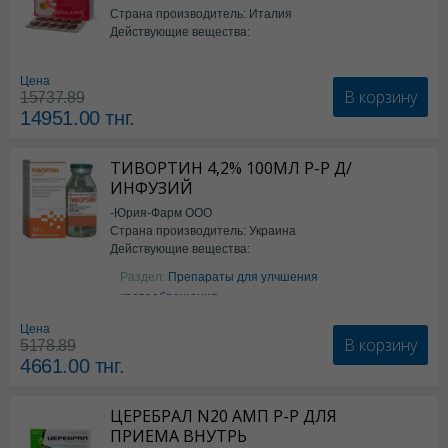
Страна производитель: Италия
Действующие вещества:
*БАД
Цена
В корзину
15737.89
14951.00
тнг.
ТИВОРТИН 4,2% 100МЛ Р-Р Д/
ИНФУЗИЙ
-Юрия-Фарм ООО
Страна производитель: Украина
Действующие вещества:
Аргинин
Раздел:
Препараты для улчшения
кровообращения
Цена
В корзину
5178.89
4661.00
тнг.
ЦЕРЕБРАЛ N20 АМП Р-Р ДЛЯ
ПРИЕМА ВНУТРЬ