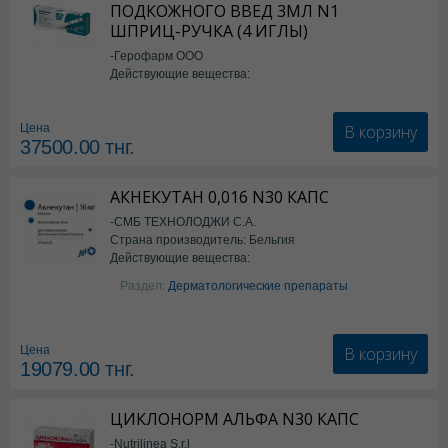
ПОДКОЖНОГО ВВЕД 3МЛ N1
ШПРИЦ-РУЧКА (4 ИГЛЫ)
-Герофарм ООО
Действующие вещества:
Семаглутид
В корзину
Цена
37500.00
тнг.
АКНЕКУТАН 0,016 N30 КАПС
-СМБ ТЕХНОЛОДЖИ С.А.
Страна производитель: Бельгия
Действующие вещества:
Изотретиноин
Раздел:
Дерматологические препараты
В корзину
Цена
19079.00
тнг.
ЦИКЛОНОРМ АЛЬФА N30 КАПС
-Nutrilinea S.r.l