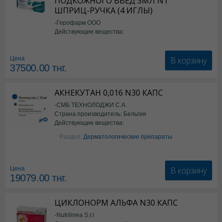
ПОДКОЖНОГО ВВЕД 3МЛ N1
ШПРИЦ-РУЧКА (4 ИГЛЫ)
-Герофарм ООО
Действующие вещества:
Семаглутид
В корзину
Цена
37500.00
тнг.
АКНЕКУТАН 0,016 N30 КАПС
-СМБ ТЕХНОЛОДЖИ С.А.
Страна производитель: Бельгия
Действующие вещества:
Изотретиноин
Раздел:
Дерматологические препараты
В корзину
Цена
19079.00
тнг.
ЦИКЛОНОРМ АЛЬФА N30 КАПС
-Nutrilinea S.r.l