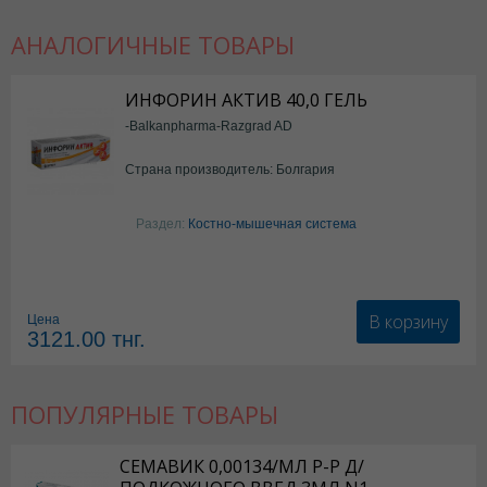
АНАЛОГИЧНЫЕ ТОВАРЫ
Дип Рилиф в Астане
,
Дип Рилиф в Уральске
,
Дип Рилиф в Актау
,
Ди
ИНФОРИН АКТИВ 40,0 ГЕЛЬ
Дип Рилиф в Шымкенте
,
Дип Рилиф в Караганде
-Balkanpharma-Razgrad AD
Страна производитель: Болгария
Раздел:
Костно-мышечная система
В корзину
Цена
3121.00
тнг.
ПОПУЛЯРНЫЕ ТОВАРЫ
СЕМАВИК 0,00134/МЛ Р-Р Д/