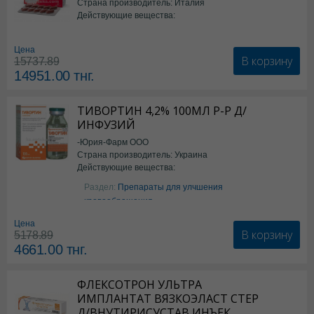
Страна производитель: Италия
Действующие вещества:
*БАД
Цена
В корзину
15737.89
14951.00
тнг.
ТИВОРТИН 4,2% 100МЛ Р-Р Д/
ИНФУЗИЙ
-Юрия-Фарм ООО
Страна производитель: Украина
Действующие вещества:
Аргинин
Раздел:
Препараты для улчшения
кровообращения
Цена
В корзину
5178.89
4661.00
тнг.
ФЛЕКСОТРОН УЛЬТРА
ИМПЛАНТАТ ВЯЗКОЭЛАСТ СТЕР
Д/ВНУТИРИСУСТАВ ИНЪЕК