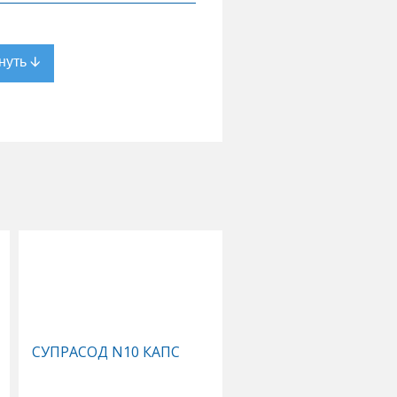
СУПРАСОД N10 КАПС
КОМПЛЕКС ЖИРНЫХ
КИСЛОТ 1,3 ОМЕГА 3-
N120 КАПС СОЛГАР