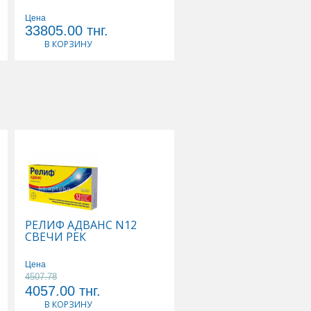
Цена
37673.33
Цена
33805.00
тнг.
33906.00
тнг.
В КОРЗИНУ
В КОРЗИНУ
РЕЛИФ АДВАНС N12
ТИВОРТИН 4,2% 100
СВЕЧИ РЕК
Р-Р Д/ИНФУЗИЙ
Цена
Цена
4507.78
5178.89
4057.00
тнг.
4661.00
тнг.
В КОРЗИНУ
В КОРЗИНУ