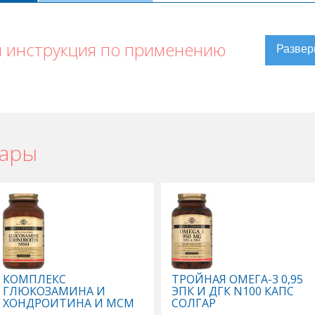
 инструкция по применению
вары
КОМПЛЕКС
ТРОЙНАЯ ОМЕГА-3 0,95
ГЛЮКОЗАМИНА И
ЭПК И ДГК N100 КАПС
ХОНДРОИТИНА И МСМ
СОЛГАР
N60 ТАБЛ СОЛГАР