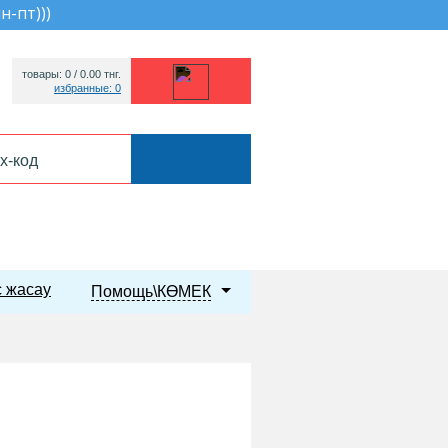
пн-пт))
)
товары: 0 /
0.00
тнг.
избранные: 0
 жасау
Помощь\КӨМЕК