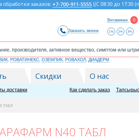
а обработки заказов:
(
(С 08:30 до 17:30 (
+7-700-911-5555
Витаминки:
0
Заказать звонок
1%
2%
3%
ВИК
,
РОВАТИНЕКС
,
ОЗЕМПИК
,
РОВАХОЛ
,
ДИАДЕРМ
ть
Скидки
О нас
ты доставки
Как сделать заказ
Тапсырыс
0 ТАБЛ
АРАФАРМ N40 ТАБЛ