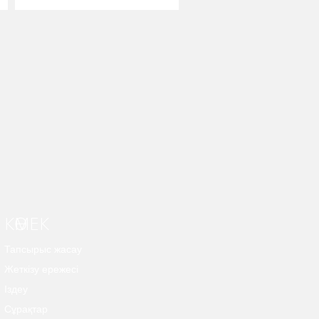
КӨМЕК
Тапсырыс жасау
Жеткізу ережесі
Іздеу
Сұрақтар