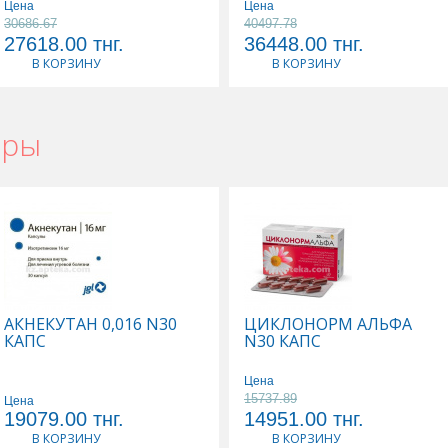
Цена
Цена
30686.67
40497.78
27618.00
тнг.
36448.00
тнг.
В КОРЗИНУ
В КОРЗИНУ
ары
АКНЕКУТАН 0,016 N30
ЦИКЛОНОРМ АЛЬФА
КАПС
N30 КАПС
Цена
15737.89
Цена
19079.00
тнг.
14951.00
тнг.
В КОРЗИНУ
В КОРЗИНУ