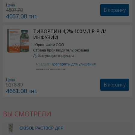
Цена
В корзину
4507.78
4057.00
тнг.
ТИВОРТИН 4,2% 100МЛ Р-Р Д/
ИНФУЗИЙ
-Юрия-Фарм ООО
Страна производитель: Украина
Действующие вещества:
Аргинин
Раздел:
Препараты для улчшения
кровообращения
Цена
В корзину
5178.89
4661.00
тнг.
ВЫ СМОТРЕЛИ
EKISOL РАСТВОР ДЛЯ
ЛИНЗ 385МЛ