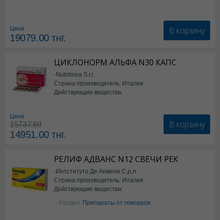
В корзину
Цена
19079.00
тнг.
ЦИКЛОНОРМ АЛЬФА N30 КАПС
-Nutrilinea S.r.l
Страна производитель: Италия
Действующие вещества:
*БАД
Цена
В корзину
15737.89
14951.00
тнг.
РЕЛИФ АДВАНС N12 СВЕЧИ РЕК
-Интституто Де Анжели С,р,л
Страна производитель: Италия
Действующие вещества:
Бензокаин
Раздел:
Препараты от геморроя