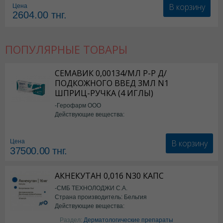
В корзину
Цена
2604.00
тнг.
ПОПУЛЯРНЫЕ ТОВАРЫ
СЕМАВИК 0,00134/МЛ Р-Р Д/
ПОДКОЖНОГО ВВЕД 3МЛ N1
ШПРИЦ-РУЧКА (4 ИГЛЫ)
-Герофарм ООО
Действующие вещества:
Семаглутид
В корзину
Цена
37500.00
тнг.
АКНЕКУТАН 0,016 N30 КАПС
-СМБ ТЕХНОЛОДЖИ С.А.
Страна производитель: Бельгия
Действующие вещества:
Изотретиноин
Раздел:
Дерматологические препараты