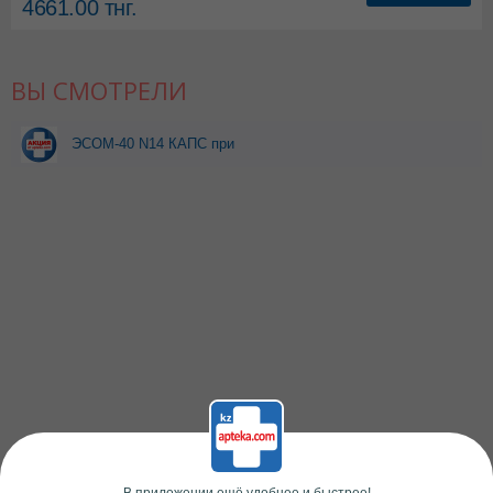
4661.00
тнг.
ВЫ СМОТРЕЛИ
ЭСОМ-40 N14 КАПС при
покупке 2уп скидка 7%
В приложении ещё удобнее и быстрее!