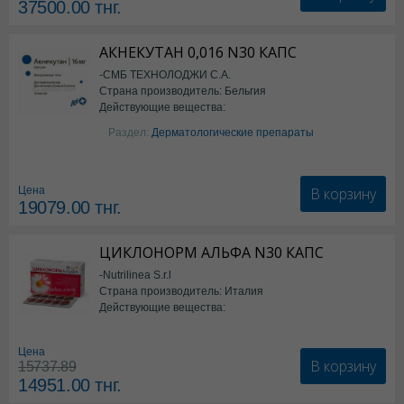
37500.00
тнг.
АКНЕКУТАН 0,016 N30 КАПС
-СМБ ТЕХНОЛОДЖИ С.А.
Страна производитель: Бельгия
Действующие вещества:
Изотретиноин
Раздел:
Дерматологические препараты
В корзину
Цена
19079.00
тнг.
ЦИКЛОНОРМ АЛЬФА N30 КАПС
-Nutrilinea S.r.l
Страна производитель: Италия
Действующие вещества:
*БАД
Цена
В корзину
15737.89
14951.00
тнг.