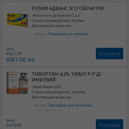
РЕЛИФ АДВАНС N12 СВЕЧИ РЕК
-Интституто Де Анжели С,р,л
Страна производитель: Италия
Действующие вещества:
Бензокаин
Раздел:
Препараты от геморроя
Цена
В корзину
4507.78
4057.00
тнг.
ТИВОРТИН 4,2% 100МЛ Р-Р Д/
ИНФУЗИЙ
-Юрия-Фарм ООО
Страна производитель: Украина
Действующие вещества:
Аргинин
Раздел:
Препараты для улчшения
кровообращения
Цена
В корзину
5178.89