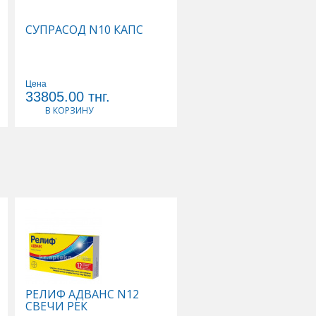
СУПРАСОД N10 КАПС
КОМПЛЕКС ЖИРНЫХ
КИСЛОТ 1,3 ОМЕГА 3-
N120 КАПС СОЛГАР
Цена
37673.33
Цена
33805.00
тнг.
33906.00
тнг.
В КОРЗИНУ
В КОРЗИНУ
РЕЛИФ АДВАНС N12
ТИВОРТИН 4,2% 100
СВЕЧИ РЕК
Р-Р Д/ИНФУЗИЙ