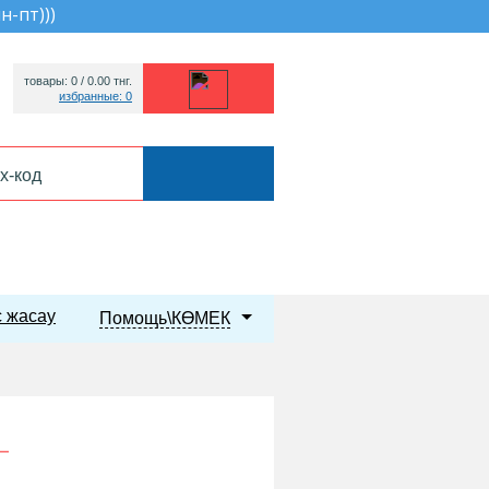
пн-пт))
)
товары: 0 /
0.00
тнг.
избранные: 0
 жасау
Помощь\КӨМЕК
Т