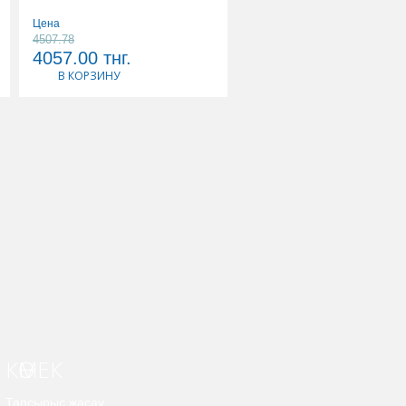
Цена
Цена
4507.78
5178.89
4057.00
тнг.
4661.00
тнг.
В КОРЗИНУ
В КОРЗИНУ
КӨМЕК
Тапсырыс жасау