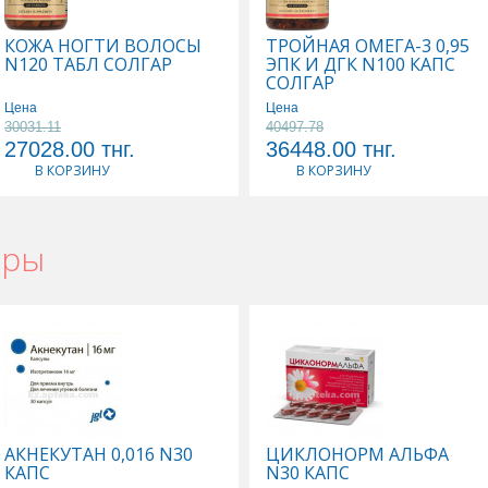
КОЖА НОГТИ ВОЛОСЫ
ТРОЙНАЯ ОМЕГА-3 0,95
N120 ТАБЛ СОЛГАР
ЭПК И ДГК N100 КАПС
СОЛГАР
Цена
Цена
30031.11
40497.78
27028.00
тнг.
36448.00
тнг.
В КОРЗИНУ
В КОРЗИНУ
ары
АКНЕКУТАН 0,016 N30
ЦИКЛОНОРМ АЛЬФА
КАПС
N30 КАПС