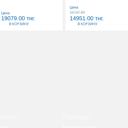
Цена
15737.89
Цена
19079.00
тнг.
14951.00
тнг.
В КОРЗИНУ
В КОРЗИНУ
итать
Помощь
атьи
Как сделать заказ