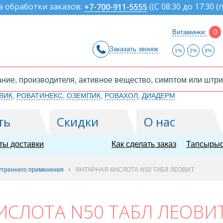
а обработки заказов:
(
(С 08:30 до 17:30 (
+7-700-911-5555
Витаминки:
0
Заказать звонок
1%
2%
3%
ВИК
,
РОВАТИНЕКС
,
ОЗЕМПИК
,
РОВАХОЛ
,
ДИАДЕРМ
ть
Скидки
О нас
ты доставки
Как сделать заказ
Тапсырыс
утреннего применения
ЯНТАРНАЯ КИСЛОТА N50 ТАБЛ ЛЕОВИТ
ИСЛОТА N50 ТАБЛ ЛЕОВИ