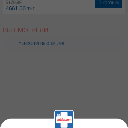
В корзину
5178.89
4661.00
тнг.
ВЫ СМОТРЕЛИ
ФЕНИСТИЛ НЬЮ 1МГ/МЛ
20МЛ КАПЛИ Д/П ВНУТРЬ