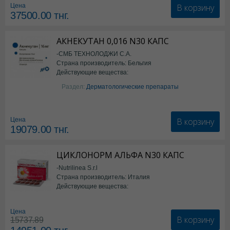
В корзину
Цена
37500.00
тнг.
АКНЕКУТАН 0,016 N30 КАПС
-СМБ ТЕХНОЛОДЖИ С.А.
Страна производитель: Бельгия
Действующие вещества:
Изотретиноин
Раздел:
Дерматологические препараты
В корзину
Цена
19079.00
тнг.
ЦИКЛОНОРМ АЛЬФА N30 КАПС
-Nutrilinea S.r.l
Страна производитель: Италия
Действующие вещества:
*БАД
Цена
В корзину
15737.89