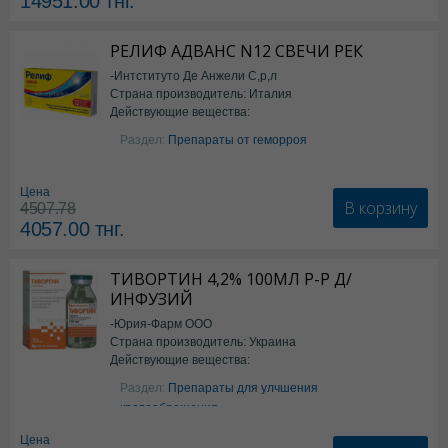
14951.00
тнг.
РЕЛИФ АДВАНС N12 СВЕЧИ РЕК
-Интституто Де Анжели С,р,л
Страна производитель: Италия
Действующие вещества:
Бензокаин
Раздел:
Препараты от геморроя
Цена
В корзину
4507.78
4057.00
тнг.
ТИВОРТИН 4,2% 100МЛ Р-Р Д/
ИНФУЗИЙ
-Юрия-Фарм ООО
Страна производитель: Украина
Действующие вещества:
Аргинин
Раздел:
Препараты для улчшения
кровообращения
Цена