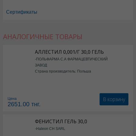
Сертификаты
АНАЛОГИЧНЫЕ ТОВАРЫ
АЛЛЕСТИЛ 0,001/Г 30,0 ГЕЛЬ
-ПОЛЬФАРМА С.А ФАРМАЦЕВТИЧЕСКИЙ
ЗАВОД
Фенистил в Астане
,
Фенистил в Уральске
,
Фенистил в Актау
,
Фенист
Страна производитель: Польша
Фенистил в Караганде
В корзину
Цена
2651.00
тнг.
ФЕНИСТИЛ ГЕЛЬ 30,0
-Haleon CH SARL