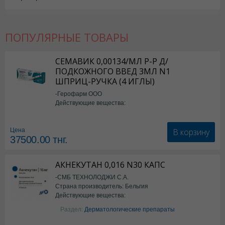
ПОПУЛЯРНЫЕ ТОВАРЫ
СЕМАВИК 0,00134/МЛ Р-Р Д/
ПОДКОЖНОГО ВВЕД 3МЛ N1
ШПРИЦ-РУЧКА (4 ИГЛЫ)
-Герофарм ООО
Действующие вещества:
Семаглутид
В корзину
Цена
37500.00
тнг.
АКНЕКУТАН 0,016 N30 КАПС
-СМБ ТЕХНОЛОДЖИ С.А.
Страна производитель: Бельгия
Действующие вещества:
Изотретиноин
Раздел:
Дерматологические препараты