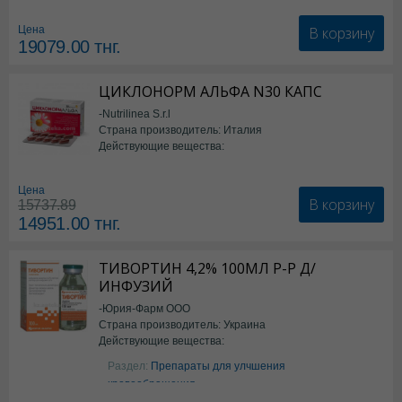
В корзину
Цена
19079.00
тнг.
ЦИКЛОНОРМ АЛЬФА N30 КАПС
-Nutrilinea S.r.l
Страна производитель: Италия
Действующие вещества:
*БАД
Цена
В корзину
15737.89
14951.00
тнг.
ТИВОРТИН 4,2% 100МЛ Р-Р Д/
ИНФУЗИЙ
-Юрия-Фарм ООО
Страна производитель: Украина
Действующие вещества:
Аргинин
Раздел:
Препараты для улчшения
кровообращения