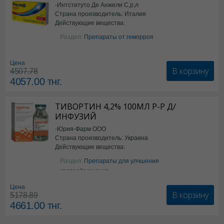
-Интституто Де Анжели С,р,л
Страна производитель: Италия
Действующие вещества:
Бензокаин
Раздел:
Препараты от геморроя
Цена
В корзину
4507.78
4057.00
тнг.
ТИВОРТИН 4,2% 100МЛ Р-Р Д/
ИНФУЗИЙ
-Юрия-Фарм ООО
Страна производитель: Украина
Действующие вещества:
Аргинин
Раздел:
Препараты для улчшения
кровообращения
Цена
В корзину
5178.89
4661.00
тнг.