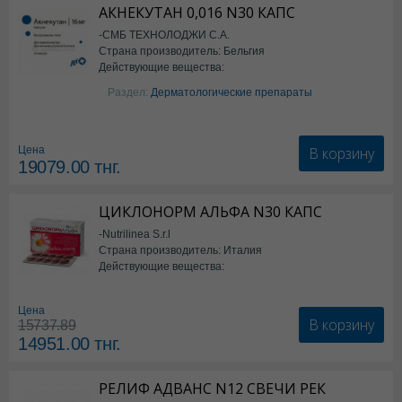
АКНЕКУТАН 0,016 N30 КАПС
-СМБ ТЕХНОЛОДЖИ С.А.
Страна производитель: Бельгия
Действующие вещества:
Изотретиноин
Раздел:
Дерматологические препараты
В корзину
Цена
19079.00
тнг.
ЦИКЛОНОРМ АЛЬФА N30 КАПС
-Nutrilinea S.r.l
Страна производитель: Италия
Действующие вещества:
*БАД
Цена
В корзину
15737.89
14951.00
тнг.
РЕЛИФ АДВАНС N12 СВЕЧИ РЕК